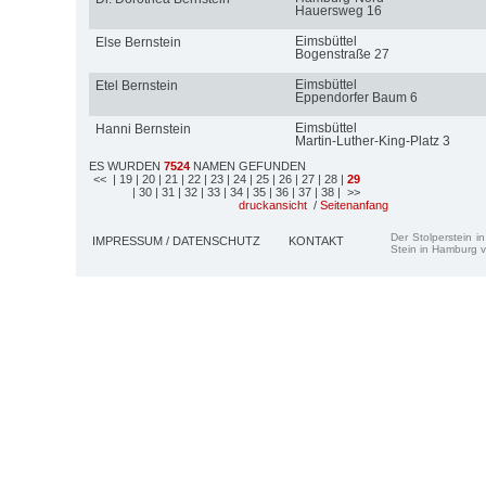
Hauersweg 16
Eimsbüttel
Else Bernstein
Bogenstraße 27
Eimsbüttel
Etel Bernstein
Eppendorfer Baum 6
Eimsbüttel
Hanni Bernstein
Martin-Luther-King-Platz 3
ES WURDEN
7524
NAMEN GEFUNDEN
<<
| 19
| 20
| 21
| 22
| 23
| 24
| 25
| 26
| 27
| 28
|
29
| 30
| 31
| 32
| 33
| 34
| 35
| 36
| 37
| 38
| >>
druckansicht
/
Seitenanfang
Der Stolperstein i
IMPRESSUM / DATENSCHUTZ
KONTAKT
Stein in Hamburg v