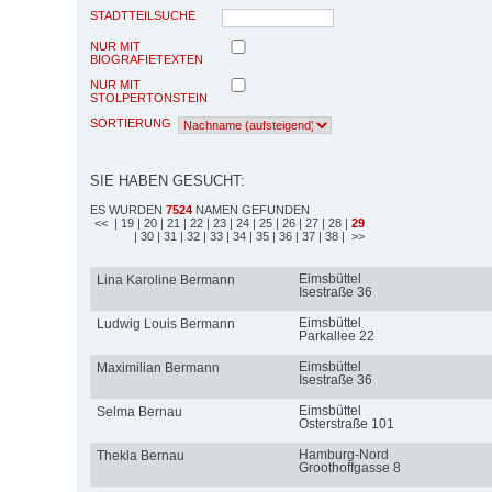
STADTTEILSUCHE
NUR MIT
BIOGRAFIETEXTEN
NUR MIT
STOLPERTONSTEIN
SORTIERUNG
SIE HABEN GESUCHT:
ES WURDEN
7524
NAMEN GEFUNDEN
<<
| 19
| 20
| 21
| 22
| 23
| 24
| 25
| 26
| 27
| 28
|
29
| 30
| 31
| 32
| 33
| 34
| 35
| 36
| 37
| 38
| >>
Eimsbüttel
Lina Karoline Bermann
Isestraße 36
Eimsbüttel
Ludwig Louis Bermann
Parkallee 22
Eimsbüttel
Maximilian Bermann
Isestraße 36
Eimsbüttel
Selma Bernau
Osterstraße 101
Hamburg-Nord
Thekla Bernau
Groothoffgasse 8