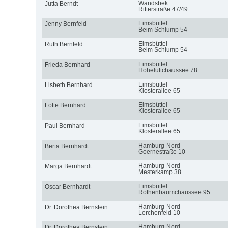
Wandsbek
Jutta Berndt
Ritterstraße 47/49
Eimsbüttel
Jenny Bernfeld
Beim Schlump 54
Eimsbüttel
Ruth Bernfeld
Beim Schlump 54
Eimsbüttel
Frieda Bernhard
Hoheluftchaussee 78
Eimsbüttel
Lisbeth Bernhard
Klosterallee 65
Eimsbüttel
Lotte Bernhard
Klosterallee 65
Eimsbüttel
Paul Bernhard
Klosterallee 65
Hamburg-Nord
Berta Bernhardt
Goernestraße 10
Hamburg-Nord
Marga Bernhardt
Mesterkamp 38
Eimsbüttel
Oscar Bernhardt
Rothenbaumchaussee 95
Hamburg-Nord
Dr. Dorothea Bernstein
Lerchenfeld 10
Hamburg-Nord
Dr. Dorothea Bernstein