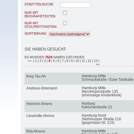
STADTTEILSUCHE
NUR MIT
BIOGRAFIETEXTEN
NUR MIT
STOLPERTONSTEIN
SORTIERUNG
SIE HABEN GESUCHT:
ES WURDEN
7524
NAMEN GEFUNDEN
<<
| 1
| 2
| 3
|
4
| 5
| 6
| 7
| 8
| 9
| 10
| 11
| 12
| 13
|
>>
Hamburg-Mitte
King Tau Ah
Schmuckstraße / Ecke Talstraße
Hamburg-Mitte
Andreas Ahlemann
Marckmannstraße 135
(ehemalige Kinderklinik)
Harburg
Heinrich Ahrens
Kalischerstraße 22
Hamburg-Nord
Lieselotte Ahrens
Steilshooper Straße 216
(gegenüber Nr. 215)
Hamburg-Mitte
Rita Ahrens