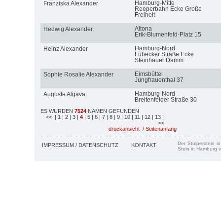
Hamburg-Mitte
Franziska Alexander
Reeperbahn Ecke Große
Freiheit
Altona
Hedwig Alexander
Erik-Blumenfeld-Platz 15
Hamburg-Nord
Heinz Alexander
Lübecker Straße Ecke
Steinhauer Damm
Eimsbüttel
Sophie Rosalie Alexander
Jungfrauenthal 37
Hamburg-Nord
Auguste Algava
Breitenfelder Straße 30
ES WURDEN
7524
NAMEN GEFUNDEN
<<
| 1
| 2
| 3
|
4
| 5
| 6
| 7
| 8
| 9
| 10
| 11
| 12
| 13
|
>>
druckansicht
/
Seitenanfang
Der Stolperstein i
IMPRESSUM / DATENSCHUTZ
KONTAKT
Stein in Hamburg v