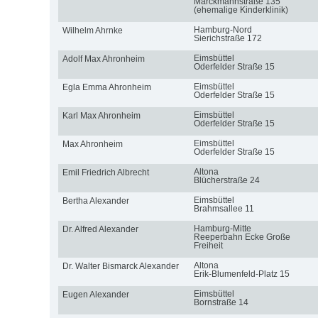
Marckmannstraße 135
(ehemalige Kinderklinik)
Hamburg-Nord
Wilhelm Ahrnke
Sierichstraße 172
Eimsbüttel
Adolf Max Ahronheim
Oderfelder Straße 15
Eimsbüttel
Egla Emma Ahronheim
Oderfelder Straße 15
Eimsbüttel
Karl Max Ahronheim
Oderfelder Straße 15
Eimsbüttel
Max Ahronheim
Oderfelder Straße 15
Altona
Emil Friedrich Albrecht
Blücherstraße 24
Eimsbüttel
Bertha Alexander
Brahmsallee 11
Hamburg-Mitte
Dr. Alfred Alexander
Reeperbahn Ecke Große
Freiheit
Altona
Dr. Walter Bismarck Alexander
Erik-Blumenfeld-Platz 15
Eimsbüttel
Eugen Alexander
Bornstraße 14