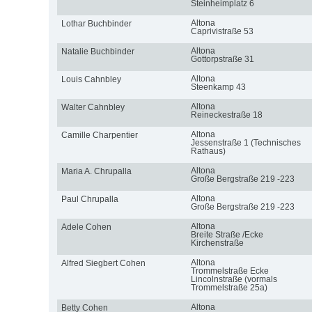
Steinheimplatz 6
Altona
Lothar Buchbinder
Caprivistraße 53
Altona
Natalie Buchbinder
Gottorpstraße 31
Altona
Louis Cahnbley
Steenkamp 43
Altona
Walter Cahnbley
Reineckestraße 18
Altona
Camille Charpentier
Jessenstraße 1 (Technisches
Rathaus)
Altona
Maria A. Chrupalla
Große Bergstraße 219 -223
Altona
Paul Chrupalla
Große Bergstraße 219 -223
Altona
Adele Cohen
Breite Straße /Ecke
Kirchenstraße
Altona
Alfred Siegbert Cohen
Trommelstraße Ecke
Lincolnstraße (vormals
Trommelstraße 25a)
Altona
Betty Cohen