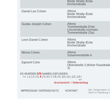
Breite Straße /Ecke
Kirchenstraße
Altona
Daniel Leo Cohen
Breite Straße /Ecke
Kirchenstraße
Altona
Gustav Joseph Cohen
Trommelstraße Ecke
Lincolnstraße (vormals
Trommelstraße 25a)
Altona
Leon Daniel Cohen
Breite Straße /Ecke
Kirchenstraße
Altona
Minna Cohen
Susannenstraße 4
Altona
Egmont Cohn
Otzenstraße 3 (früher Paulstraß
3)
ES WURDEN
575
NAMEN GEFUNDEN
<<
| 1
| 2
| 3
|
4
| 5
| 6
| 7
| 8
| 9
| 10
| 11
| 12
| 13
|
>>
druckansicht
/
Seitenanfang
Der Stolperstein i
IMPRESSUM / DATENSCHUTZ
KONTAKT
Stein in Hamburg v