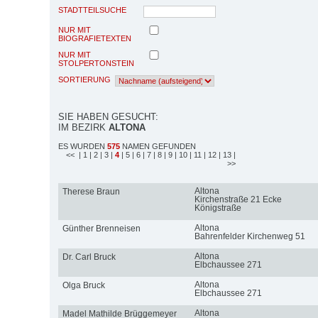
STADTTEILSUCHE
NUR MIT
BIOGRAFIETEXTEN
NUR MIT
STOLPERTONSTEIN
SORTIERUNG
SIE HABEN GESUCHT:
IM BEZIRK
ALTONA
ES WURDEN
575
NAMEN GEFUNDEN
<<
| 1
| 2
| 3
|
4
| 5
| 6
| 7
| 8
| 9
| 10
| 11
| 12
| 13
|
>>
Altona
Therese Braun
Kirchenstraße 21 Ecke
Königstraße
Altona
Günther Brenneisen
Bahrenfelder Kirchenweg 51
Altona
Dr. Carl Bruck
Elbchaussee 271
Altona
Olga Bruck
Elbchaussee 271
Altona
Madel Mathilde Brüggemeyer