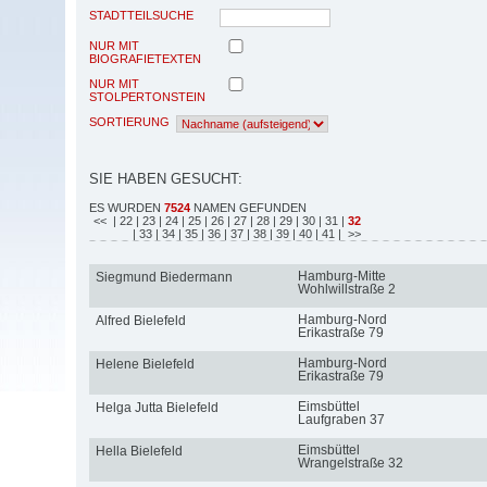
STADTTEILSUCHE
NUR MIT
BIOGRAFIETEXTEN
NUR MIT
STOLPERTONSTEIN
SORTIERUNG
SIE HABEN GESUCHT:
ES WURDEN
7524
NAMEN GEFUNDEN
<<
| 22
| 23
| 24
| 25
| 26
| 27
| 28
| 29
| 30
| 31
|
32
| 33
| 34
| 35
| 36
| 37
| 38
| 39
| 40
| 41
| >>
Hamburg-Mitte
Siegmund Biedermann
Wohlwillstraße 2
Hamburg-Nord
Alfred Bielefeld
Erikastraße 79
Hamburg-Nord
Helene Bielefeld
Erikastraße 79
Eimsbüttel
Helga Jutta Bielefeld
Laufgraben 37
Eimsbüttel
Hella Bielefeld
Wrangelstraße 32