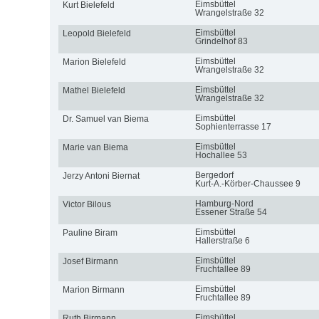
Eimsbüttel
Kurt Bielefeld
Wrangelstraße 32
Eimsbüttel
Leopold Bielefeld
Grindelhof 83
Eimsbüttel
Marion Bielefeld
Wrangelstraße 32
Eimsbüttel
Mathel Bielefeld
Wrangelstraße 32
Eimsbüttel
Dr. Samuel van Biema
Sophienterrasse 17
Eimsbüttel
Marie van Biema
Hochallee 53
Bergedorf
Jerzy Antoni Biernat
Kurt-A.-Körber-Chaussee 9
Hamburg-Nord
Victor Bilous
Essener Straße 54
Eimsbüttel
Pauline Biram
Hallerstraße 6
Eimsbüttel
Josef Birmann
Fruchtallee 89
Eimsbüttel
Marion Birmann
Fruchtallee 89
Eimsbüttel
Ruth Birmann