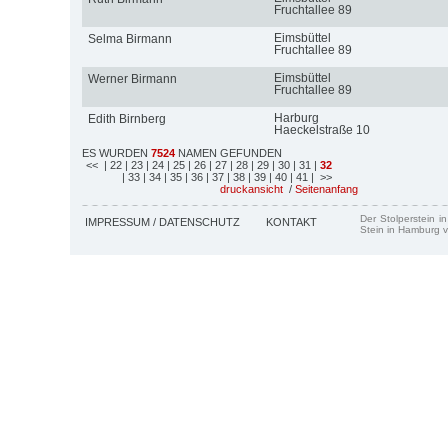
Fruchtallee 89
Eimsbüttel
Selma Birmann
Fruchtallee 89
Eimsbüttel
Werner Birmann
Fruchtallee 89
Harburg
Edith Birnberg
Haeckelstraße 10
ES WURDEN
7524
NAMEN GEFUNDEN
<<
| 22
| 23
| 24
| 25
| 26
| 27
| 28
| 29
| 30
| 31
|
32
| 33
| 34
| 35
| 36
| 37
| 38
| 39
| 40
| 41
| >>
druckansicht
/
Seitenanfang
Der Stolperstein i
IMPRESSUM / DATENSCHUTZ
KONTAKT
Stein in Hamburg v