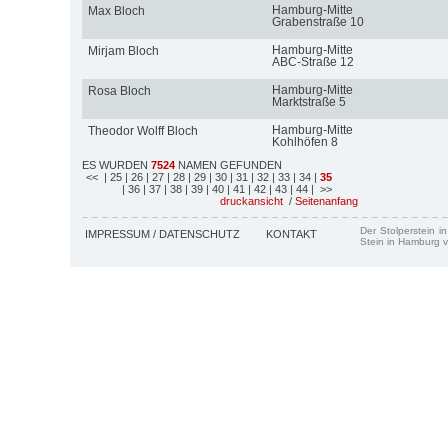
Hamburg-Mitte
Max Bloch
Grabenstraße 10
Hamburg-Mitte
Mirjam Bloch
ABC-Straße 12
Hamburg-Mitte
Rosa Bloch
Marktstraße 5
Hamburg-Mitte
Theodor Wolff Bloch
Kohlhöfen 8
ES WURDEN
7524
NAMEN GEFUNDEN
<<
| 25
| 26
| 27
| 28
| 29
| 30
| 31
| 32
| 33
| 34
|
35
| 36
| 37
| 38
| 39
| 40
| 41
| 42
| 43
| 44
| >>
druckansicht
/
Seitenanfang
Der Stolperstein i
IMPRESSUM / DATENSCHUTZ
KONTAKT
Stein in Hamburg v