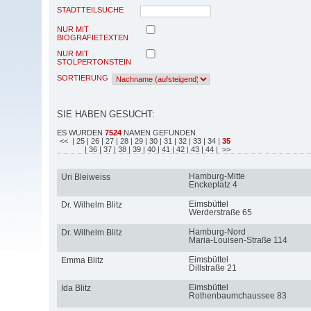
STADTTEILSUCHE
NUR MIT
BIOGRAFIETEXTEN
NUR MIT
STOLPERTONSTEIN
SORTIERUNG
SIE HABEN GESUCHT:
ES WURDEN
7524
NAMEN GEFUNDEN
<<
| 25
| 26
| 27
| 28
| 29
| 30
| 31
| 32
| 33
| 34
|
35
| 36
| 37
| 38
| 39
| 40
| 41
| 42
| 43
| 44
| >>
Hamburg-Mitte
Uri Bleiweiss
Enckeplatz 4
Eimsbüttel
Dr. Wilhelm Blitz
Werderstraße 65
Hamburg-Nord
Dr. Wilhelm Blitz
Maria-Louisen-Straße 114
Eimsbüttel
Emma Blitz
Dillstraße 21
Eimsbüttel
Ida Blitz
Rothenbaumchaussee 83