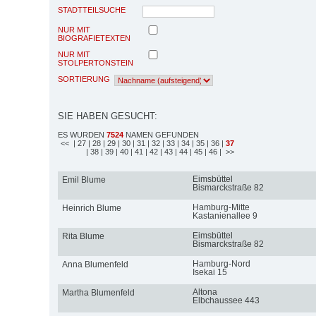
STADTTEILSUCHE
NUR MIT
BIOGRAFIETEXTEN
NUR MIT
STOLPERTONSTEIN
SORTIERUNG
SIE HABEN GESUCHT:
ES WURDEN
7524
NAMEN GEFUNDEN
<<
| 27
| 28
| 29
| 30
| 31
| 32
| 33
| 34
| 35
| 36
|
37
| 38
| 39
| 40
| 41
| 42
| 43
| 44
| 45
| 46
| >>
Eimsbüttel
Emil Blume
Bismarckstraße 82
Hamburg-Mitte
Heinrich Blume
Kastanienallee 9
Eimsbüttel
Rita Blume
Bismarckstraße 82
Hamburg-Nord
Anna Blumenfeld
Isekai 15
Altona
Martha Blumenfeld
Elbchaussee 443