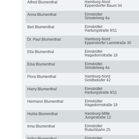
Hamburg-Nord
Alfred Blumenthal
Eppendorfer Baum 34
Eimsbüttel
Anna Blumenthal
Grindelweg 4a
Eimsbüttel
Berl Blumenthal
Hartungstraße 9/11
Hamburg-Nord
Dr. Paul Blumenthal
Eppendorfer Landstraße 30
Eimsbüttel
Ella Blumenthal
Hagedornstraße 18
Eimsbüttel
Elsa Blumenthal
Grindelweg 4a
Hamburg-Nord
Flora Blumenthal
Goldbekufer 42
Eimsbüttel
Harry Blumenthal
Hartungstraße 9/11
Eimsbüttel
Hermann Blumenthal
Hagedornstraße 18
Hamburg-Mitte
Hulda Blumenthal
Jungestraße 12
Eimsbüttel
Irma Blumenthal
Rutschbahn 25
Eimsbüttel
Isidor Blumenthal