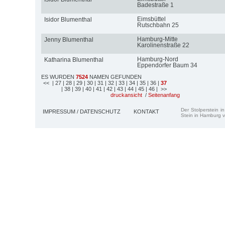
Badestraße 1
Eimsbüttel
Isidor Blumenthal
Rutschbahn 25
Hamburg-Mitte
Jenny Blumenthal
Karolinenstraße 22
Hamburg-Nord
Katharina Blumenthal
Eppendorfer Baum 34
ES WURDEN
7524
NAMEN GEFUNDEN
<<
| 27
| 28
| 29
| 30
| 31
| 32
| 33
| 34
| 35
| 36
|
37
| 38
| 39
| 40
| 41
| 42
| 43
| 44
| 45
| 46
| >>
druckansicht
/
Seitenanfang
Der Stolperstein i
IMPRESSUM / DATENSCHUTZ
KONTAKT
Stein in Hamburg v