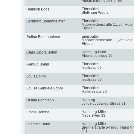
Altbau links neben Nr. 66
Eimsbüttel
Heinrich Bode
Stellinger Weg 2
Eimsbüttel
Bernhard Bodenheimer
Moorweidenstraße 11, vor Hotel
Elysee
Eimsbüttel
Reline Bodenheimer
Moorweidenstraße 11, vor Hotel
Elysee
Hamburg-Nord
Clara Zipora Böhm
Abendrothsweg 19
Eimsbüttel
Gertrud Böhm
Isestraße 69
Eimsbüttel
Louis Böhm
Isestraße 69
Eimsbüttel
Louise Gabriele Böhm
Hallerstraße 70
Harburg
Ursula Bohmann
Julius-Ludowieg-Straße 31
Hamburg-Mitte
Emma Böhme
Nagelsweg 33
Hamburg-Mitte
Friedrich Bohn
Brennerstraße 54 (ggü. Haus Nr
71)