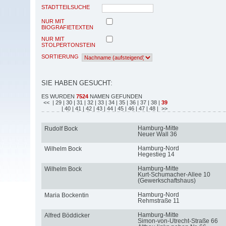
STADTTEILSUCHE
NUR MIT
BIOGRAFIETEXTEN
NUR MIT
STOLPERTONSTEIN
SORTIERUNG
SIE HABEN GESUCHT:
ES WURDEN
7524
NAMEN GEFUNDEN
<<
| 29
| 30
| 31
| 32
| 33
| 34
| 35
| 36
| 37
| 38
|
39
| 40
| 41
| 42
| 43
| 44
| 45
| 46
| 47
| 48
| >>
Hamburg-Mitte
Rudolf Bock
Neuer Wall 36
Hamburg-Nord
Wilhelm Bock
Hegestieg 14
Hamburg-Mitte
Wilhelm Bock
Kurt-Schumacher-Allee 10
(Gewerkschaftshaus)
Hamburg-Nord
Maria Bockentin
Rehmstraße 11
Hamburg-Mitte
Alfred Böddicker
Simon-von-Utrecht-Straße 66