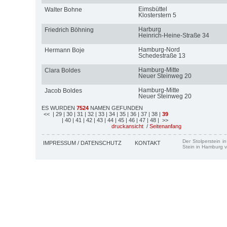
Eimsbüttel
Walter Bohne
Klosterstern 5
Harburg
Friedrich Böhning
Heinrich-Heine-Straße 34
Hamburg-Nord
Hermann Boje
Schedestraße 13
Hamburg-Mitte
Clara Boldes
Neuer Steinweg 20
Hamburg-Mitte
Jacob Boldes
Neuer Steinweg 20
ES WURDEN
7524
NAMEN GEFUNDEN
<<
| 29
| 30
| 31
| 32
| 33
| 34
| 35
| 36
| 37
| 38
|
39
| 40
| 41
| 42
| 43
| 44
| 45
| 46
| 47
| 48
| >>
druckansicht
/
Seitenanfang
Der Stolperstein i
IMPRESSUM / DATENSCHUTZ
KONTAKT
Stein in Hamburg v