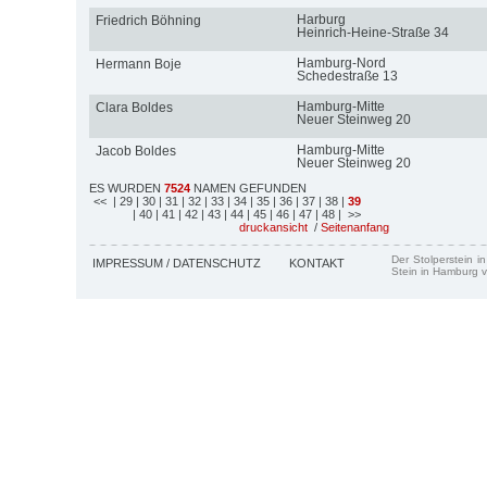
Harburg
Friedrich Böhning
Heinrich-Heine-Straße 34
Hamburg-Nord
Hermann Boje
Schedestraße 13
Hamburg-Mitte
Clara Boldes
Neuer Steinweg 20
Hamburg-Mitte
Jacob Boldes
Neuer Steinweg 20
ES WURDEN
7524
NAMEN GEFUNDEN
<<
| 29
| 30
| 31
| 32
| 33
| 34
| 35
| 36
| 37
| 38
|
39
| 40
| 41
| 42
| 43
| 44
| 45
| 46
| 47
| 48
| >>
druckansicht
/
Seitenanfang
Der Stolperstein i
IMPRESSUM / DATENSCHUTZ
KONTAKT
Stein in Hamburg v