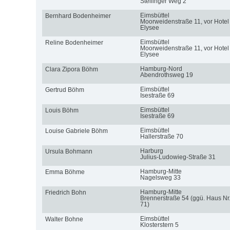
Stellinger Weg 2
Eimsbüttel
Bernhard Bodenheimer
Moorweidenstraße 11, vor Hotel
Elysee
Eimsbüttel
Reline Bodenheimer
Moorweidenstraße 11, vor Hotel
Elysee
Hamburg-Nord
Clara Zipora Böhm
Abendrothsweg 19
Eimsbüttel
Gertrud Böhm
Isestraße 69
Eimsbüttel
Louis Böhm
Isestraße 69
Eimsbüttel
Louise Gabriele Böhm
Hallerstraße 70
Harburg
Ursula Bohmann
Julius-Ludowieg-Straße 31
Hamburg-Mitte
Emma Böhme
Nagelsweg 33
Hamburg-Mitte
Friedrich Bohn
Brennerstraße 54 (ggü. Haus Nr
71)
Eimsbüttel
Walter Bohne
Klosterstern 5