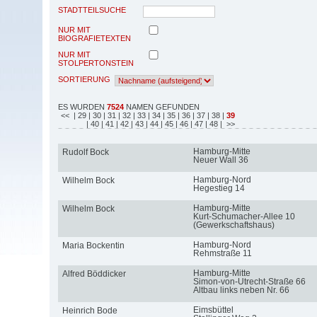
STADTTEILSUCHE
NUR MIT
BIOGRAFIETEXTEN
NUR MIT
STOLPERTONSTEIN
SORTIERUNG
ES WURDEN
7524
NAMEN GEFUNDEN
<<
| 29
| 30
| 31
| 32
| 33
| 34
| 35
| 36
| 37
| 38
|
39
| 40
| 41
| 42
| 43
| 44
| 45
| 46
| 47
| 48
| >>
Hamburg-Mitte
Rudolf Bock
Neuer Wall 36
Hamburg-Nord
Wilhelm Bock
Hegestieg 14
Hamburg-Mitte
Wilhelm Bock
Kurt-Schumacher-Allee 10
(Gewerkschaftshaus)
Hamburg-Nord
Maria Bockentin
Rehmstraße 11
Hamburg-Mitte
Alfred Böddicker
Simon-von-Utrecht-Straße 66
Altbau links neben Nr. 66
Eimsbüttel
Heinrich Bode