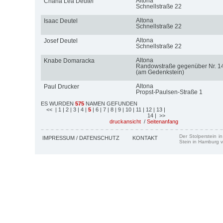
Altona
Chana Lea Deutel
Schnellstraße 22
Altona
Isaac Deutel
Schnellstraße 22
Altona
Josef Deutel
Schnellstraße 22
Altona
Knabe Domaracka
Randowstraße gegenüber Nr. 1
(am Gedenkstein)
Altona
Paul Drucker
Propst-Paulsen-Straße 1
ES WURDEN
575
NAMEN GEFUNDEN
<<
| 1
| 2
| 3
| 4
|
5
| 6
| 7
| 8
| 9
| 10
| 11
| 12
| 13
|
14
| >>
druckansicht
/
Seitenanfang
Der Stolperstein i
IMPRESSUM / DATENSCHUTZ
KONTAKT
Stein in Hamburg v