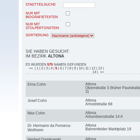
STADTTEILSUCHE
NUR MIT
BIOGRAFIETEXTEN
NUR MIT
STOLPERTONSTEIN
SORTIERUNG
SIE HABEN GESUCHT:
IM BEZIRK
ALTONA
ES WURDEN
575
NAMEN GEFUNDEN
<<
| 1
| 2
| 3
| 4
|
5
| 6
| 7
| 8
| 9
| 10
| 11
| 12
| 13
|
14
| >>
Altona
Erna Cohn
Otzenstraße 3 (früher Paulstraß
3)
Altona
Josef Cohn
Arnoldstraße 68
Altona
Max Cohn
Amundsenstraße 14 A
Altona
Dr. Hermann da Fonseca-
Bahrenfelder Marktplatz 19
Wollheim
Altona
Herbert Damkowski