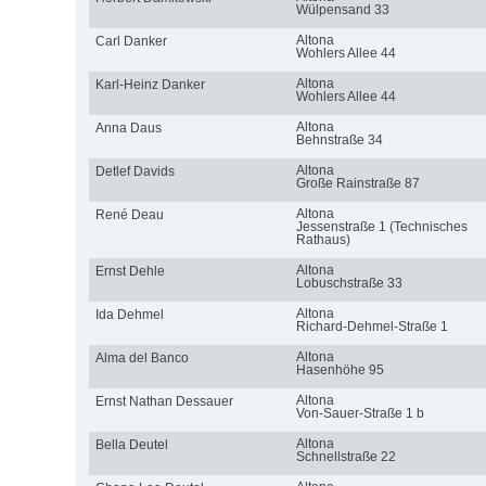
Wülpensand 33
Altona
Carl Danker
Wohlers Allee 44
Altona
Karl-Heinz Danker
Wohlers Allee 44
Altona
Anna Daus
Behnstraße 34
Altona
Detlef Davids
Große Rainstraße 87
Altona
René Deau
Jessenstraße 1 (Technisches
Rathaus)
Altona
Ernst Dehle
Lobuschstraße 33
Altona
Ida Dehmel
Richard-Dehmel-Straße 1
Altona
Alma del Banco
Hasenhöhe 95
Altona
Ernst Nathan Dessauer
Von-Sauer-Straße 1 b
Altona
Bella Deutel
Schnellstraße 22