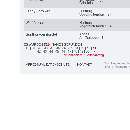
Grindelallee 24
Harburg
Fanny Borower
Vogelhüttendeich 34
Harburg
Wolf Borower
Vogelhüttendeich 34
Altona
Günther von Borstel
Am Torbogen 4
ES WURDEN
7524
NAMEN GEFUNDEN
<<
| 31
| 32
| 33
| 34
| 35
| 36
| 37
| 38
| 39
| 40
|
41
| 42
| 43
| 44
| 45
| 46
| 47
| 48
| 49
| 50
| >>
druckansicht
/
Seitenanfang
Der Stolperstein i
IMPRESSUM / DATENSCHUTZ
KONTAKT
Stein in Hamburg v