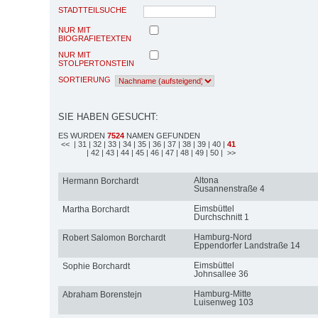
STADTTEILSUCHE
NUR MIT
BIOGRAFIETEXTEN
NUR MIT
STOLPERTONSTEIN
SORTIERUNG
SIE HABEN GESUCHT:
ES WURDEN
7524
NAMEN GEFUNDEN
<<
| 31
| 32
| 33
| 34
| 35
| 36
| 37
| 38
| 39
| 40
|
41
| 42
| 43
| 44
| 45
| 46
| 47
| 48
| 49
| 50
| >>
Altona
Hermann Borchardt
Susannenstraße 4
Eimsbüttel
Martha Borchardt
Durchschnitt 1
Hamburg-Nord
Robert Salomon Borchardt
Eppendorfer Landstraße 14
Eimsbüttel
Sophie Borchardt
Johnsallee 36
Hamburg-Mitte
Abraham Borenstejn
Luisenweg 103