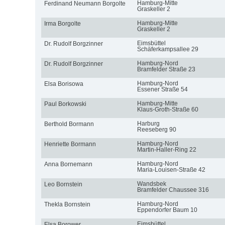
Hamburg-Mitte
Ferdinand Neumann Borgolte
Graskeller 2
Hamburg-Mitte
Irma Borgolte
Graskeller 2
Eimsbüttel
Dr. Rudolf Borgzinner
Schäferkampsallee 29
Hamburg-Nord
Dr. Rudolf Borgzinner
Bramfelder Straße 23
Hamburg-Nord
Elsa Borisowa
Essener Straße 54
Hamburg-Mitte
Paul Borkowski
Klaus-Groth-Straße 60
Harburg
Berthold Bormann
Reeseberg 90
Hamburg-Nord
Henriette Bormann
Martin-Haller-Ring 22
Hamburg-Nord
Anna Bornemann
Maria-Louisen-Straße 42
Wandsbek
Leo Bornstein
Bramfelder Chaussee 316
Hamburg-Nord
Thekla Bornstein
Eppendorfer Baum 10
Eimsbüttel
Elsa Borower