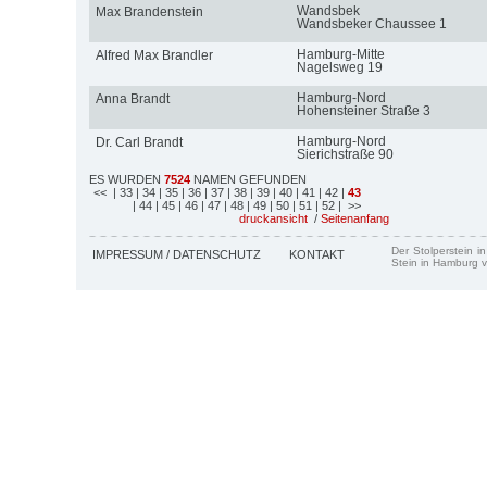
Wandsbek
Max Brandenstein
Wandsbeker Chaussee 1
Hamburg-Mitte
Alfred Max Brandler
Nagelsweg 19
Hamburg-Nord
Anna Brandt
Hohensteiner Straße 3
Hamburg-Nord
Dr. Carl Brandt
Sierichstraße 90
ES WURDEN
7524
NAMEN GEFUNDEN
<<
| 33
| 34
| 35
| 36
| 37
| 38
| 39
| 40
| 41
| 42
|
43
| 44
| 45
| 46
| 47
| 48
| 49
| 50
| 51
| 52
| >>
druckansicht
/
Seitenanfang
Der Stolperstein i
IMPRESSUM / DATENSCHUTZ
KONTAKT
Stein in Hamburg v