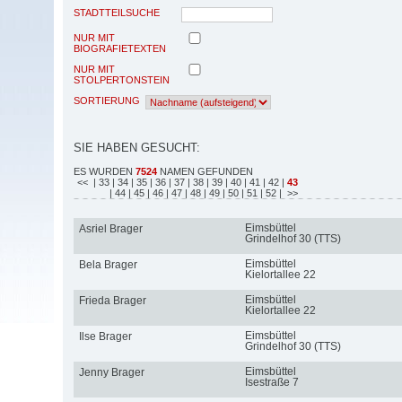
STADTTEILSUCHE
NUR MIT
BIOGRAFIETEXTEN
NUR MIT
STOLPERTONSTEIN
SORTIERUNG
SIE HABEN GESUCHT:
ES WURDEN
7524
NAMEN GEFUNDEN
<<
| 33
| 34
| 35
| 36
| 37
| 38
| 39
| 40
| 41
| 42
|
43
| 44
| 45
| 46
| 47
| 48
| 49
| 50
| 51
| 52
| >>
Eimsbüttel
Asriel Brager
Grindelhof 30 (TTS)
Eimsbüttel
Bela Brager
Kielortallee 22
Eimsbüttel
Frieda Brager
Kielortallee 22
Eimsbüttel
Ilse Brager
Grindelhof 30 (TTS)
Eimsbüttel
Jenny Brager
Isestraße 7