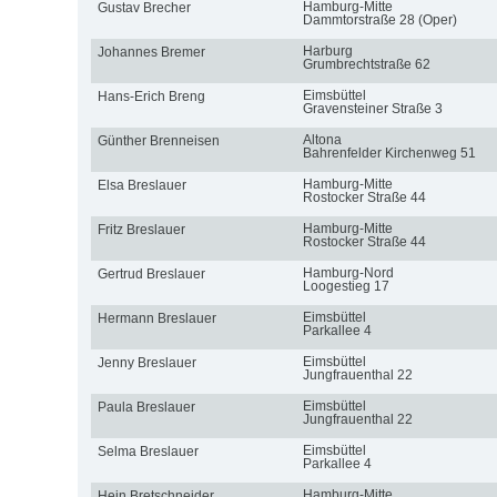
Hamburg-Mitte
Gustav Brecher
Dammtorstraße 28 (Oper)
Harburg
Johannes Bremer
Grumbrechtstraße 62
Eimsbüttel
Hans-Erich Breng
Gravensteiner Straße 3
Altona
Günther Brenneisen
Bahrenfelder Kirchenweg 51
Hamburg-Mitte
Elsa Breslauer
Rostocker Straße 44
Hamburg-Mitte
Fritz Breslauer
Rostocker Straße 44
Hamburg-Nord
Gertrud Breslauer
Loogestieg 17
Eimsbüttel
Hermann Breslauer
Parkallee 4
Eimsbüttel
Jenny Breslauer
Jungfrauenthal 22
Eimsbüttel
Paula Breslauer
Jungfrauenthal 22
Eimsbüttel
Selma Breslauer
Parkallee 4
Hamburg-Mitte
Hein Bretschneider