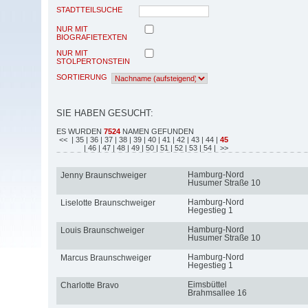
STADTTEILSUCHE
NUR MIT
BIOGRAFIETEXTEN
NUR MIT
STOLPERTONSTEIN
SORTIERUNG
SIE HABEN GESUCHT:
ES WURDEN
7524
NAMEN GEFUNDEN
<<
| 35
| 36
| 37
| 38
| 39
| 40
| 41
| 42
| 43
| 44
|
45
| 46
| 47
| 48
| 49
| 50
| 51
| 52
| 53
| 54
| >>
Hamburg-Nord
Jenny Braunschweiger
Husumer Straße 10
Hamburg-Nord
Liselotte Braunschweiger
Hegestieg 1
Hamburg-Nord
Louis Braunschweiger
Husumer Straße 10
Hamburg-Nord
Marcus Braunschweiger
Hegestieg 1
Eimsbüttel
Charlotte Bravo
Brahmsallee 16