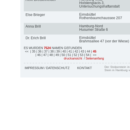
Holstenglacis 3,
Untersuchungshaftanstalt
Eimsbüttel
Else Brieger
Rothenbaumchaussee 207
Hamburg-Nord
Anna Brill
Husumer Straße 6
Eimsbüttel
Dr. Erich Brill
Brahmsallee 47 (vor der Wiese)
ES WURDEN
7524
NAMEN GEFUNDEN
<<
| 35
| 36
| 37
| 38
| 39
| 40
| 41
| 42
| 43
| 44
|
45
| 46
| 47
| 48
| 49
| 50
| 51
| 52
| 53
| 54
| >>
druckansicht
/
Seitenanfang
Der Stolperstein i
IMPRESSUM / DATENSCHUTZ
KONTAKT
Stein in Hamburg v