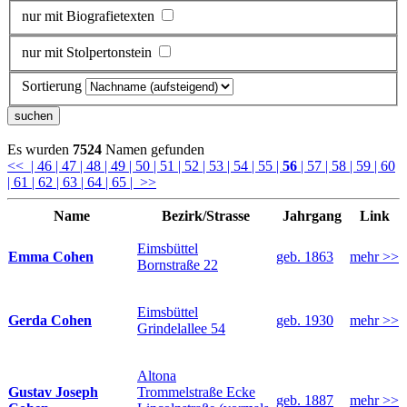
nur mit Biografietexten
nur mit Stolpertonstein
Sortierung
Es wurden
7524
Namen gefunden
<<
| 46
| 47
| 48
| 49
| 50
| 51
| 52
| 53
| 54
| 55
|
56
| 57
| 58
| 59
| 60
| 61
| 62
| 63
| 64
| 65
| >>
Name
Bezirk/Strasse
Jahrgang
Link
Eimsbüttel
Emma Cohen
geb. 1863
mehr >>
Bornstraße 22
Eimsbüttel
Gerda Cohen
geb. 1930
mehr >>
Grindelallee 54
Altona
Gustav Joseph
Trommelstraße Ecke
geb. 1887
mehr >>