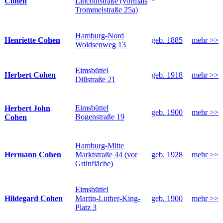
Cohen
Lincolnstraße (vormals
Trommelstraße 25a)
Hamburg-Nord
Henriette Cohen
geb. 1885
mehr >>
Woldsenweg 13
Eimsbüttel
Herbert Cohen
geb. 1918
mehr >>
Dillstraße 21
Eimsbüttel
Herbert John
geb. 1900
mehr >>
Bogenstraße 19
Cohen
Hamburg-Mitte
Hermann Cohen
Marktstraße 44 (vor
geb. 1928
mehr >>
Grünfläche)
Eimsbüttel
Hildegard Cohen
Martin-Luther-King-
geb. 1900
mehr >>
Platz 3