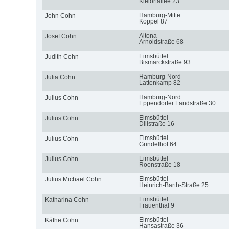
Kielortallee 23
Hamburg-Mitte
John Cohn
Koppel 87
Altona
Josef Cohn
Arnoldstraße 68
Eimsbüttel
Judith Cohn
Bismarckstraße 93
Hamburg-Nord
Julia Cohn
Lattenkamp 82
Hamburg-Nord
Julius Cohn
Eppendorfer Landstraße 30
Eimsbüttel
Julius Cohn
Dillstraße 16
Eimsbüttel
Julius Cohn
Grindelhof 64
Eimsbüttel
Julius Cohn
Roonstraße 18
Eimsbüttel
Julius Michael Cohn
Heinrich-Barth-Straße 25
Eimsbüttel
Katharina Cohn
Frauenthal 9
Eimsbüttel
Käthe Cohn
Hansastraße 36