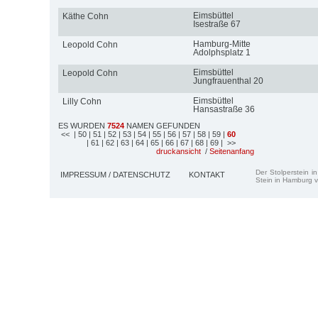
Eimsbüttel
Käthe Cohn
Isestraße 67
Hamburg-Mitte
Leopold Cohn
Adolphsplatz 1
Eimsbüttel
Leopold Cohn
Jungfrauenthal 20
Eimsbüttel
Lilly Cohn
Hansastraße 36
ES WURDEN
7524
NAMEN GEFUNDEN
<<
| 50
| 51
| 52
| 53
| 54
| 55
| 56
| 57
| 58
| 59
|
60
| 61
| 62
| 63
| 64
| 65
| 66
| 67
| 68
| 69
| >>
druckansicht
/
Seitenanfang
Der Stolperstein i
IMPRESSUM / DATENSCHUTZ
KONTAKT
Stein in Hamburg v