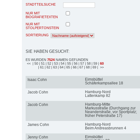
STADTTEILSUCHE
NUR MIT
BIOGRAFIETEXTEN
NUR MIT
STOLPERTONSTEIN
SORTIERUNG
SIE HABEN GESUCHT:
ES WURDEN
7524
NAMEN GEFUNDEN
<<
| 50
| 51
| 52
| 53
| 54
| 55
| 56
| 57
| 58
| 59
|
60
| 61
| 62
| 63
| 64
| 65
| 66
| 67
| 68
| 69
| >>
Eimsbüttel
Isaac Cohn
Schäferkampsallee 18
Hamburg-Nord
Jacob Cohn
Lattenkamp 82
Hamburg-Mitte
Jacob Cohn
Markusstraße (Durchgang zur
Neanderstraße, vor Sportplatz;
früher Peterstraße 17)
Hamburg-Nord
James Cohn
Beim Andreasbrunnen 4
Eimsbüttel
Jenny Cohn