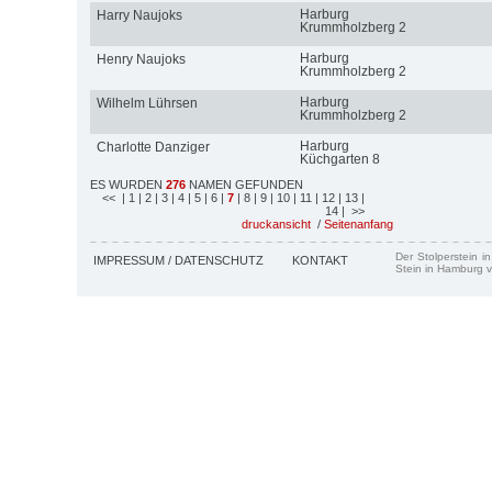
Harburg
Harry Naujoks
Krummholzberg 2
Harburg
Henry Naujoks
Krummholzberg 2
Harburg
Wilhelm Lührsen
Krummholzberg 2
Harburg
Charlotte Danziger
Küchgarten 8
ES WURDEN
276
NAMEN GEFUNDEN
<<
| 1
| 2
| 3
| 4
| 5
| 6
|
7
| 8
| 9
| 10
| 11
| 12
| 13
|
14
| >>
druckansicht
/
Seitenanfang
Der Stolperstein i
IMPRESSUM / DATENSCHUTZ
KONTAKT
Stein in Hamburg v