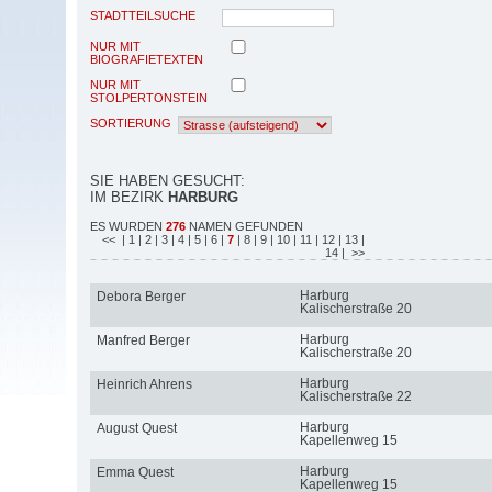
STADTTEILSUCHE
NUR MIT
BIOGRAFIETEXTEN
NUR MIT
STOLPERTONSTEIN
SORTIERUNG
SIE HABEN GESUCHT:
IM BEZIRK
HARBURG
ES WURDEN
276
NAMEN GEFUNDEN
<<
| 1
| 2
| 3
| 4
| 5
| 6
|
7
| 8
| 9
| 10
| 11
| 12
| 13
|
14
| >>
Harburg
Debora Berger
Kalischerstraße 20
Harburg
Manfred Berger
Kalischerstraße 20
Harburg
Heinrich Ahrens
Kalischerstraße 22
Harburg
August Quest
Kapellenweg 15
Harburg
Emma Quest
Kapellenweg 15