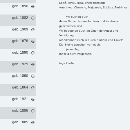
Łódź, Minsk, Riga, Theresienstadt,
geb. 1890
Auschwitz, Chelmno, Majdanek, Sobibor, Treblinka ..
Wir suchen euch,
geb. 1882
deren Namen in den Archiven und im Himmel
geschrieben sind.
geb. 1909
Wir begegnen euch an Orten der Angst und
Verfolgung,
wir erkennen euch in euren Kindern und Enkeln.
geb. 1878
Die Steine sprechen von euch,
jeden Tag.
geb. 1890
Ihr seid nicht vergessen.
Inge Grolle
geb. 1925
geb. 1890
geb. 1864
geb. 1921
geb. 1886
geb. 1885