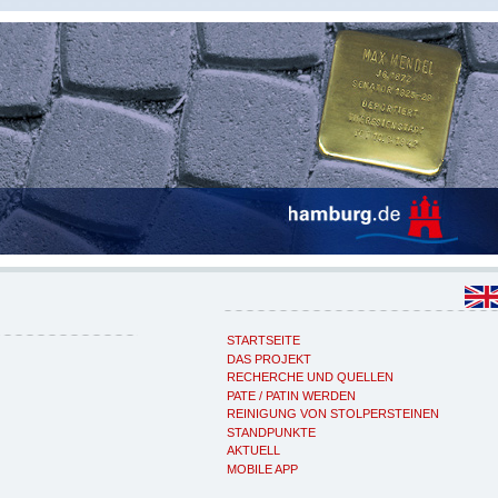
STARTSEITE
DAS PROJEKT
RECHERCHE UND QUELLEN
PATE / PATIN WERDEN
REINIGUNG VON STOLPERSTEINEN
STANDPUNKTE
AKTUELL
MOBILE APP