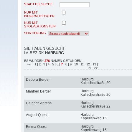
STADTTEILSUCHE
NUR MIT
BIOGRAFIETEXTEN
NUR MIT
STOLPERTONSTEIN
SORTIERUNG
SIE HABEN GESUCHT:
IM BEZIRK
HARBURG
ES WURDEN
276
NAMEN GEFUNDEN
<<
| 1
| 2
| 3
| 4
| 5
| 6
|
7
| 8
| 9
| 10
| 11
| 12
| 13
|
14
| >>
Harburg
Debora Berger
Kalischerstraße 20
Harburg
Manfred Berger
Kalischerstraße 20
Harburg
Heinrich Ahrens
Kalischerstraße 22
Harburg
August Quest
Kapellenweg 15
Harburg
Emma Quest
Kapellenweg 15