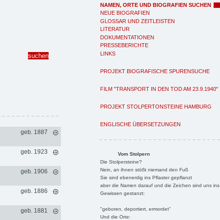
NAMEN, ORTE UND BIOGRAFIEN SUCHEN
NEUE BIOGRAFIEN
GLOSSAR UND ZEITLEISTEN
LITERATUR
DOKUMENTATIONEN
PRESSEBERICHTE
LINKS
PROJEKT BIOGRAFISCHE SPURENSUCHE
FILM "TRANSPORT IN DEN TOD AM 23.9.1940"
PROJEKT STOLPERTONSTEINE HAMBURG
ENGLISCHE ÜBERSETZUNGEN
geb. 1887
geb. 1923
Vom Stolpern
Die Stolpersteine?
Nein, an ihnen stößt niemand den Fuß
geb. 1906
Sie sind ebenerdig ins Pflaster gepflanzt
aber die Namen darauf und die Zeichen sind uns ins
geb. 1886
Gewissen gestanzt:
"geboren, deportiert, ermordet"
geb. 1881
Und die Orte: