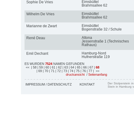
Eimsbüttel
Sophie De Vries
Brahmsallee 62
Eimsbüttel
Wilhelm De Vries
Brahmsallee 62
Eimsbüttel
Marianne de Zwart
Bogenstraße 32 / Schule
Altona
René Deau
Jessenstraße 1 (Technisches
Rathaus)
Hamburg-Nord
Emil Dechant
Hufnerstraße 119
ES WURDEN
7524
NAMEN GEFUNDEN
<<
| 58
| 59
| 60
| 61
| 62
| 63
| 64
| 65
| 66
| 67
|
68
| 69
| 70
| 71
| 72
| 73
| 74
| 75
| 76
| 77
| >>
druckansicht
/
Seitenanfang
Der Stolperstein i
IMPRESSUM / DATENSCHUTZ
KONTAKT
Stein in Hamburg v