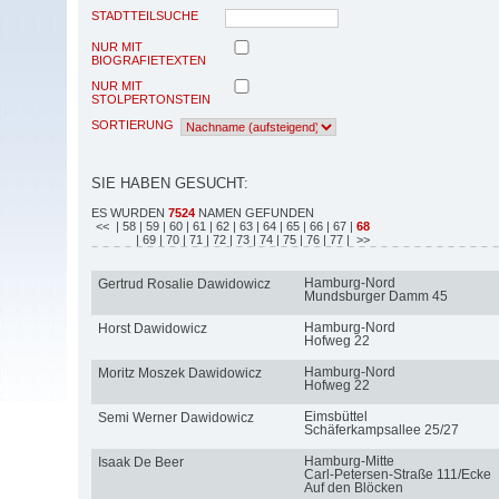
STADTTEILSUCHE
NUR MIT
BIOGRAFIETEXTEN
NUR MIT
STOLPERTONSTEIN
SORTIERUNG
SIE HABEN GESUCHT:
ES WURDEN
7524
NAMEN GEFUNDEN
<<
| 58
| 59
| 60
| 61
| 62
| 63
| 64
| 65
| 66
| 67
|
68
| 69
| 70
| 71
| 72
| 73
| 74
| 75
| 76
| 77
| >>
Hamburg-Nord
Gertrud Rosalie Dawidowicz
Mundsburger Damm 45
Hamburg-Nord
Horst Dawidowicz
Hofweg 22
Hamburg-Nord
Moritz Moszek Dawidowicz
Hofweg 22
Eimsbüttel
Semi Werner Dawidowicz
Schäferkampsallee 25/27
Hamburg-Mitte
Isaak De Beer
Carl-Petersen-Straße 111/Ecke
Auf den Blöcken