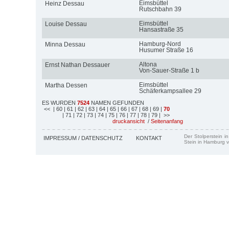
Eimsbüttel
Heinz Dessau
Rutschbahn 39
Eimsbüttel
Louise Dessau
Hansastraße 35
Hamburg-Nord
Minna Dessau
Husumer Straße 16
Altona
Ernst Nathan Dessauer
Von-Sauer-Straße 1 b
Eimsbüttel
Martha Dessen
Schäferkampsallee 29
ES WURDEN
7524
NAMEN GEFUNDEN
<<
| 60
| 61
| 62
| 63
| 64
| 65
| 66
| 67
| 68
| 69
|
70
| 71
| 72
| 73
| 74
| 75
| 76
| 77
| 78
| 79
| >>
druckansicht
/
Seitenanfang
Der Stolperstein i
IMPRESSUM / DATENSCHUTZ
KONTAKT
Stein in Hamburg v