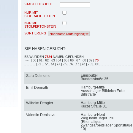
STADTTEILSUCHE
NUR MIT
BIOGRAFIETEXTEN
NUR MIT
STOLPERTONSTEIN
SORTIERUNG
SIE HABEN GESUCHT:
ES WURDEN
7524
NAMEN GEFUNDEN
<<
| 60
| 61
| 62
| 63
| 64
| 65
| 66
| 67
| 68
| 69
|
70
| 71
| 72
| 73
| 74
| 75
| 76
| 77
| 78
| 79
| >>
Eimsbüttel
Sara Delmonte
Bundesstraße 35
Hamburg-Mitte
Emil Demrath
Ausschläger Billdeich Ecke
Billstraße
Hamburg-Mitte
Wilhelm Dengler
Kurze Straße 31
Hamburg-Nord
Valentin Denisovs
Weg beim Jäger 150
(Ehemaliges
Zwangsarbeitslager Sportstraße
10)