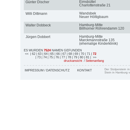
Eimsbüttel
Günter Discher
Charlottenstraße 21
Wandsbek
Willi Dittmann
Neuer Höltigbaum
Hamburg-Mitte
Walter Dobbeck
Billhorner Röhrendamm 120
Hamburg-Mitte
Jürgen Dobbert
Marckmannstraße 135
(ehemalige Kinderklinik)
ES WURDEN
7524
NAMEN GEFUNDEN
<<
| 62
| 63
| 64
| 65
| 66
| 67
| 68
| 69
| 70
| 71
|
72
| 73
| 74
| 75
| 76
| 77
| 78
| 79
| 80
| 81
| >>
druckansicht
/
Seitenanfang
Der Stolperstein i
IMPRESSUM / DATENSCHUTZ
KONTAKT
Stein in Hamburg v