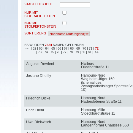
STADTTEILSUCHE
NUR MIT
BIOGRAFIETEXTEN
NUR MIT
STOLPERTONSTEIN
SORTIERUNG
ES WURDEN
7524
NAMEN GEFUNDEN
<<
| 62
| 63
| 64
| 65
| 66
| 67
| 68
| 69
| 70
| 71
|
72
| 73
| 74
| 75
| 76
| 77
| 78
| 79
| 80
| 81
| >>
Harburg
Auguste Devrient
Friedhofstraße 11
Hamburg-Nord
Josiane Dheilly
Weg beim Jäger 150
(Ehemaliges
Zwangsarbeitslager Sportstraße
10)
Hamburg-Nord
Friedrich Dicke
Haderslebener Straße 11
Hamburg-Mitte
Erich Diehl
Stoeckhardtstraße 11
Hamburg-Nord
Uwe Diekwisch
Langenhorner Chaussee 560