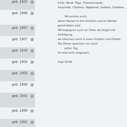
geb. 1922
Łódź, Minsk, Riga, Theresienstadt,
Auschwitz, Chelmno, Majdanek, Sobibor, Treblinka ..
geb. 1898
Wir suchen euch,
deren Namen in den Archiven und im Himmel
geschrieben sind.
geb. 1897
Wir begegnen euch an Orten der Angst und
Verfolgung,
geb. 1907
wir erkennen euch in euren Kindern und Enkeln.
Die Steine sprechen von euch,
jeden Tag.
geb. 1934
Ihr seid nicht vergessen.
geb. 1904
Inge Grolle
geb. 1905
geb. 1899
geb. 1941
geb. 1889
geb. 1862