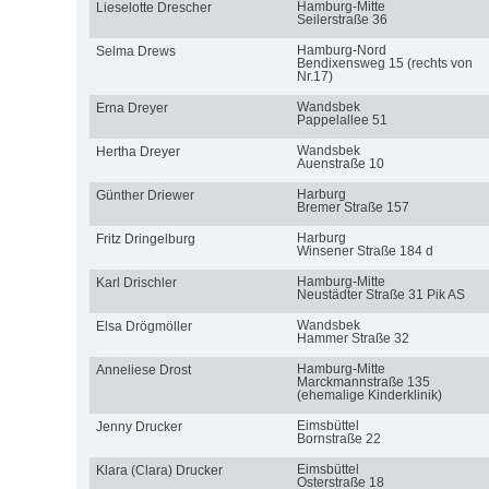
Hamburg-Mitte
Lieselotte Drescher
Seilerstraße 36
Hamburg-Nord
Selma Drews
Bendixensweg 15 (rechts von
Nr.17)
Wandsbek
Erna Dreyer
Pappelallee 51
Wandsbek
Hertha Dreyer
Auenstraße 10
Harburg
Günther Driewer
Bremer Straße 157
Harburg
Fritz Dringelburg
Winsener Straße 184 d
Hamburg-Mitte
Karl Drischler
Neustädter Straße 31 Pik AS
Wandsbek
Elsa Drögmöller
Hammer Straße 32
Hamburg-Mitte
Anneliese Drost
Marckmannstraße 135
(ehemalige Kinderklinik)
Eimsbüttel
Jenny Drucker
Bornstraße 22
Eimsbüttel
Klara (Clara) Drucker
Osterstraße 18