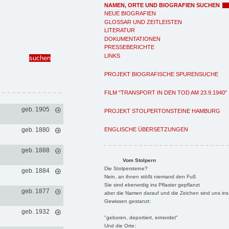
NAMEN, ORTE UND BIOGRAFIEN SUCHEN
NEUE BIOGRAFIEN
GLOSSAR UND ZEITLEISTEN
LITERATUR
DOKUMENTATIONEN
PRESSEBERICHTE
LINKS
PROJEKT BIOGRAFISCHE SPURENSUCHE
FILM "TRANSPORT IN DEN TOD AM 23.9.1940"
geb. 1905
PROJEKT STOLPERTONSTEINE HAMBURG
ENGLISCHE ÜBERSETZUNGEN
geb. 1880
geb. 1888
Vom Stolpern
Die Stolpersteine?
geb. 1884
Nein, an ihnen stößt niemand den Fuß
Sie sind ebenerdig ins Pflaster gepflanzt
geb. 1877
aber die Namen darauf und die Zeichen sind uns ins
Gewissen gestanzt:
geb. 1932
"geboren, deportiert, ermordet"
Und die Orte: