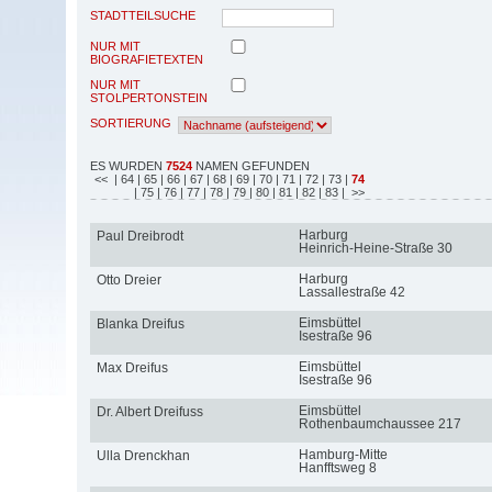
STADTTEILSUCHE
NUR MIT
BIOGRAFIETEXTEN
NUR MIT
STOLPERTONSTEIN
SORTIERUNG
ES WURDEN
7524
NAMEN GEFUNDEN
<<
| 64
| 65
| 66
| 67
| 68
| 69
| 70
| 71
| 72
| 73
|
74
| 75
| 76
| 77
| 78
| 79
| 80
| 81
| 82
| 83
| >>
Harburg
Paul Dreibrodt
Heinrich-Heine-Straße 30
Harburg
Otto Dreier
Lassallestraße 42
Eimsbüttel
Blanka Dreifus
Isestraße 96
Eimsbüttel
Max Dreifus
Isestraße 96
Eimsbüttel
Dr. Albert Dreifuss
Rothenbaumchaussee 217
Hamburg-Mitte
Ulla Drenckhan
Hanfftsweg 8