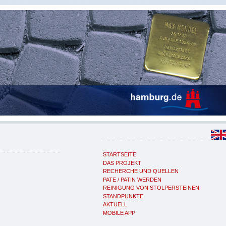
STARTSEITE
DAS PROJEKT
RECHERCHE UND QUELLEN
PATE / PATIN WERDEN
REINIGUNG VON STOLPERSTEINEN
STANDPUNKTE
AKTUELL
MOBILE APP