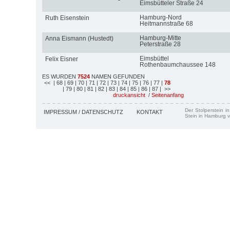
Eimsbütteler Straße 24
Hamburg-Nord
Ruth Eisenstein
Heitmannstraße 68
Hamburg-Mitte
Anna Eismann (Hustedt)
Peterstraße 28
Eimsbüttel
Felix Eisner
Rothenbaumchaussee 148
ES WURDEN
7524
NAMEN GEFUNDEN
<<
| 68
| 69
| 70
| 71
| 72
| 73
| 74
| 75
| 76
| 77
|
78
| 79
| 80
| 81
| 82
| 83
| 84
| 85
| 86
| 87
| >>
druckansicht
/
Seitenanfang
Der Stolperstein i
IMPRESSUM / DATENSCHUTZ
KONTAKT
Stein in Hamburg v