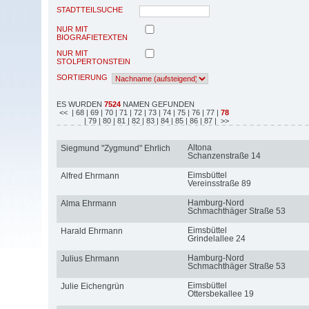
STADTTEILSUCHE
NUR MIT
BIOGRAFIETEXTEN
NUR MIT
STOLPERTONSTEIN
SORTIERUNG
ES WURDEN
7524
NAMEN GEFUNDEN
<<
| 68
| 69
| 70
| 71
| 72
| 73
| 74
| 75
| 76
| 77
|
78
| 79
| 80
| 81
| 82
| 83
| 84
| 85
| 86
| 87
| >>
Altona
Siegmund "Zygmund" Ehrlich
Schanzenstraße 14
Eimsbüttel
Alfred Ehrmann
Vereinsstraße 89
Hamburg-Nord
Alma Ehrmann
Schmachthäger Straße 53
Eimsbüttel
Harald Ehrmann
Grindelallee 24
Hamburg-Nord
Julius Ehrmann
Schmachthäger Straße 53
Eimsbüttel
Julie Eichengrün
Ottersbekallee 19