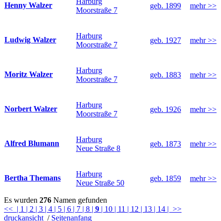
Harburg
Henny Walzer
geb. 1899
mehr >>
Moorstraße 7
Harburg
Ludwig Walzer
geb. 1927
mehr >>
Moorstraße 7
Harburg
Moritz Walzer
geb. 1883
mehr >>
Moorstraße 7
Harburg
Norbert Walzer
geb. 1926
mehr >>
Moorstraße 7
Harburg
Alfred Blumann
geb. 1873
mehr >>
Neue Straße 8
Harburg
Bertha Themans
geb. 1859
mehr >>
Neue Straße 50
Es wurden
276
Namen gefunden
<<
| 1
| 2
| 3
| 4
| 5
| 6
| 7
| 8
|
9
| 10
| 11
| 12
| 13
| 14
| >>
druckansicht
/
Seitenanfang