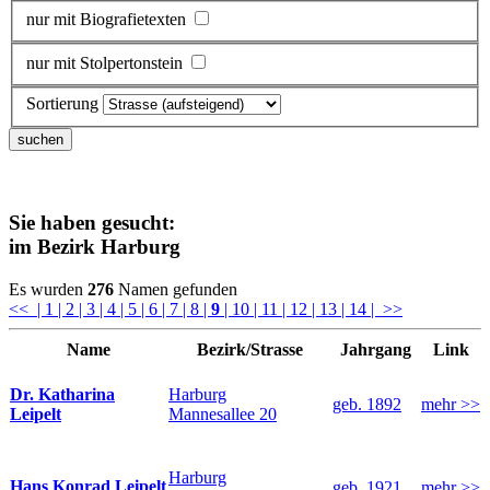
nur mit Biografietexten
nur mit Stolpertonstein
Sortierung
Sie haben gesucht:
im Bezirk
Harburg
Es wurden
276
Namen gefunden
<<
| 1
| 2
| 3
| 4
| 5
| 6
| 7
| 8
|
9
| 10
| 11
| 12
| 13
| 14
| >>
Name
Bezirk/Strasse
Jahrgang
Link
Harburg
Dr. Katharina
geb. 1892
mehr >>
Mannesallee 20
Leipelt
Harburg
Hans Konrad Leipelt
geb. 1921
mehr >>