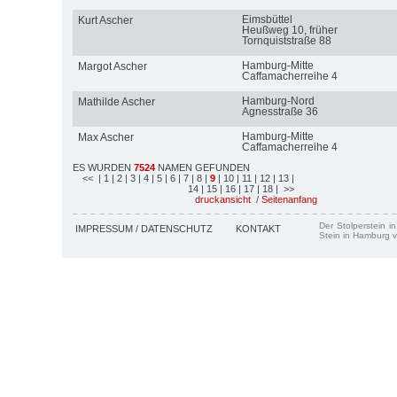
Eimsbüttel
Kurt Ascher
Heußweg 10, früher
Tornquiststraße 88
Hamburg-Mitte
Margot Ascher
Caffamacherreihe 4
Hamburg-Nord
Mathilde Ascher
Agnesstraße 36
Hamburg-Mitte
Max Ascher
Caffamacherreihe 4
ES WURDEN
7524
NAMEN GEFUNDEN
<<
| 1
| 2
| 3
| 4
| 5
| 6
| 7
| 8
|
9
| 10
| 11
| 12
| 13
|
14
| 15
| 16
| 17
| 18
| >>
druckansicht
/
Seitenanfang
Der Stolperstein i
IMPRESSUM / DATENSCHUTZ
KONTAKT
Stein in Hamburg v