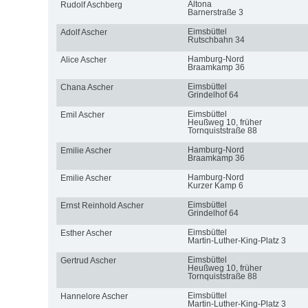
Altona
Rudolf Aschberg
Barnerstraße 3
Eimsbüttel
Adolf Ascher
Rutschbahn 34
Hamburg-Nord
Alice Ascher
Braamkamp 36
Eimsbüttel
Chana Ascher
Grindelhof 64
Eimsbüttel
Emil Ascher
Heußweg 10, früher
Tornquiststraße 88
Hamburg-Nord
Emilie Ascher
Braamkamp 36
Hamburg-Nord
Emilie Ascher
Kurzer Kamp 6
Eimsbüttel
Ernst Reinhold Ascher
Grindelhof 64
Eimsbüttel
Esther Ascher
Martin-Luther-King-Platz 3
Eimsbüttel
Gertrud Ascher
Heußweg 10, früher
Tornquiststraße 88
Eimsbüttel
Hannelore Ascher
Martin-Luther-King-Platz 3