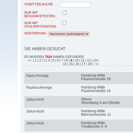
STADTTEILSUCHE
NUR MIT
BIOGRAFIETEXTEN
NUR MIT
STOLPERTONSTEIN
SORTIERUNG
SIE HABEN GESUCHT:
ES WURDEN
7524
NAMEN GEFUNDEN
<<
| 1
| 2
| 3
| 4
| 5
| 6
| 7
| 8
|
9
| 10
| 11
| 12
| 13
|
14
| 15
| 16
| 17
| 18
| >>
Hamburg-Mitte
Harry Arronge
Paulinenstraße 16
Hamburg-Mitte
Paulina Arronge
Paulinenstraße 16
Altona
Julius Asch
Strandweg 4 am Elbufer
Hamburg-Mitte
Julius Asch
Bleichenbrücke 11
Hamburg-Mitte
Julius Asch
Trostbrücke 2–6