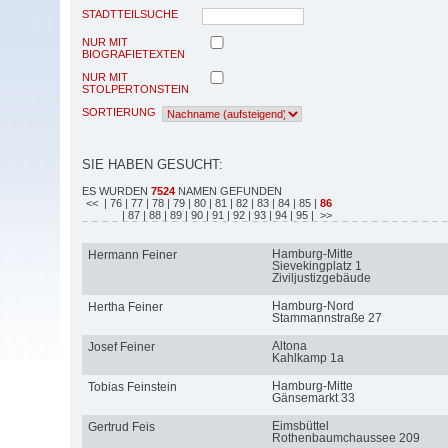
STADTTEILSUCHE
NUR MIT
BIOGRAFIETEXTEN
NUR MIT
STOLPERTONSTEIN
SORTIERUNG
SIE HABEN GESUCHT:
ES WURDEN
7524
NAMEN GEFUNDEN
<<
| 76
| 77
| 78
| 79
| 80
| 81
| 82
| 83
| 84
| 85
|
86
| 87
| 88
| 89
| 90
| 91
| 92
| 93
| 94
| 95
| >>
Hamburg-Mitte
Hermann Feiner
Sievekingplatz 1
Ziviljustizgebäude
Hamburg-Nord
Hertha Feiner
Stammannstraße 27
Altona
Josef Feiner
Kahlkamp 1a
Hamburg-Mitte
Tobias Feinstein
Gänsemarkt 33
Eimsbüttel
Gertrud Feis
Rothenbaumchaussee 209