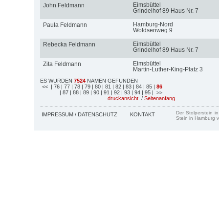
Eimsbüttel
John Feldmann
Grindelhof 89 Haus Nr. 7
Hamburg-Nord
Paula Feldmann
Woldsenweg 9
Eimsbüttel
Rebecka Feldmann
Grindelhof 89 Haus Nr. 7
Eimsbüttel
Zita Feldmann
Martin-Luther-King-Platz 3
ES WURDEN
7524
NAMEN GEFUNDEN
<<
| 76
| 77
| 78
| 79
| 80
| 81
| 82
| 83
| 84
| 85
|
86
| 87
| 88
| 89
| 90
| 91
| 92
| 93
| 94
| 95
| >>
druckansicht
/
Seitenanfang
Der Stolperstein i
IMPRESSUM / DATENSCHUTZ
KONTAKT
Stein in Hamburg v