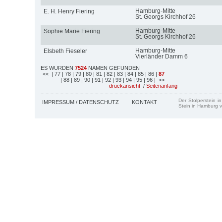
Hamburg-Mitte
E. H. Henry Fiering
St. Georgs Kirchhof 26
Hamburg-Mitte
Sophie Marie Fiering
St. Georgs Kirchhof 26
Hamburg-Mitte
Elsbeth Fieseler
Vierländer Damm 6
ES WURDEN
7524
NAMEN GEFUNDEN
<<
| 77
| 78
| 79
| 80
| 81
| 82
| 83
| 84
| 85
| 86
|
87
| 88
| 89
| 90
| 91
| 92
| 93
| 94
| 95
| 96
| >>
druckansicht
/
Seitenanfang
Der Stolperstein i
IMPRESSUM / DATENSCHUTZ
KONTAKT
Stein in Hamburg v