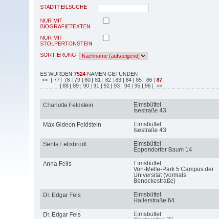
STADTTEILSUCHE
NUR MIT
BIOGRAFIETEXTEN
NUR MIT
STOLPERTONSTEIN
SORTIERUNG
ES WURDEN
7524
NAMEN GEFUNDEN
<<
| 77
| 78
| 79
| 80
| 81
| 82
| 83
| 84
| 85
| 86
|
87
| 88
| 89
| 90
| 91
| 92
| 93
| 94
| 95
| 96
| >>
Eimsbüttel
Charlotte Feldstein
Isestraße 43
Eimsbüttel
Max Gideon Feldstein
Isestraße 43
Eimsbüttel
Senta Felixbrodt
Eppendorfer Baum 14
Eimsbüttel
Anna Fells
Von-Melle-Park 5 Campus der
Universität (vormals
Beneckestraße)
Eimsbüttel
Dr. Edgar Fels
Hallerstraße 64
Eimsbüttel
Dr. Edgar Fels