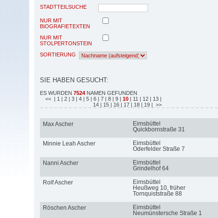
STADTTEILSUCHE
NUR MIT
BIOGRAFIETEXTEN
NUR MIT
STOLPERTONSTEIN
SORTIERUNG
SIE HABEN GESUCHT:
ES WURDEN
7524
NAMEN GEFUNDEN
<<
| 1
| 2
| 3
| 4
| 5
| 6
| 7
| 8
| 9
|
10
| 11
| 12
| 13
|
14
| 15
| 16
| 17
| 18
| 19
| >>
Eimsbüttel
Max Ascher
Quickbornstraße 31
Eimsbüttel
Minnie Leah Ascher
Oderfelder Straße 7
Eimsbüttel
Nanni Ascher
Grindelhof 64
Eimsbüttel
Rolf Ascher
Heußweg 10, früher
Tornquiststraße 88
Eimsbüttel
Röschen Ascher
Neumünstersche Straße 1