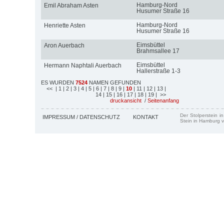
Hamburg-Nord
Emil Abraham Asten
Husumer Straße 16
Hamburg-Nord
Henriette Asten
Husumer Straße 16
Eimsbüttel
Aron Auerbach
Brahmsallee 17
Eimsbüttel
Hermann Naphtali Auerbach
Hallerstraße 1-3
ES WURDEN
7524
NAMEN GEFUNDEN
<<
| 1
| 2
| 3
| 4
| 5
| 6
| 7
| 8
| 9
|
10
| 11
| 12
| 13
|
14
| 15
| 16
| 17
| 18
| 19
| >>
druckansicht
/
Seitenanfang
Der Stolperstein i
IMPRESSUM / DATENSCHUTZ
KONTAKT
Stein in Hamburg v