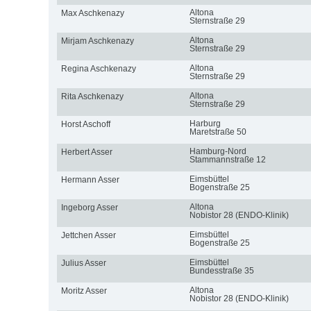
Altona
Max Aschkenazy
Sternstraße 29
Altona
Mirjam Aschkenazy
Sternstraße 29
Altona
Regina Aschkenazy
Sternstraße 29
Altona
Rita Aschkenazy
Sternstraße 29
Harburg
Horst Aschoff
Maretstraße 50
Hamburg-Nord
Herbert Asser
Stammannstraße 12
Eimsbüttel
Hermann Asser
Bogenstraße 25
Altona
Ingeborg Asser
Nobistor 28 (ENDO-Klinik)
Eimsbüttel
Jettchen Asser
Bogenstraße 25
Eimsbüttel
Julius Asser
Bundesstraße 35
Altona
Moritz Asser
Nobistor 28 (ENDO-Klinik)