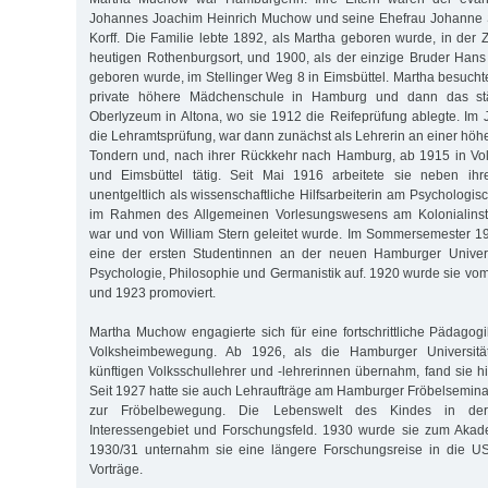
Johannes Joachim Heinrich Muchow und seine Ehefrau Johanne 
Korff. Die Familie lebte 1892, als Martha geboren wurde, in der 
heutigen Ro­then­burgsort, und 1900, als der einzige Bruder Han
geboren wurde, im Stellinger Weg 8 in Eimsbüttel. Martha besucht
private höhere Mädchenschule in Hamburg und dann das st
Oberlyzeum in Altona, wo sie 1912 die Reifeprüfung ablegte. Im 
die Lehramtsprüfung, war dann zunächst als Lehrerin an einer hö
Tondern und, nach ihrer Rückkehr nach Hamburg, ab 1915 in Vo
und Eimsbüttel tätig. Seit Mai 1916 arbeitete sie neben ihrer
unentgeltlich als wissenschaftliche Hilfsarbeiterin am Psychologi
im Rahmen des Allgemeinen Vorlesungswesens am Kolonialinsti
war und von William Stern geleitet wurde. Im Sommersemester 1
eine der ersten Studentinnen an der neuen Hamburger Univers
Psychologie, Philosophie und Germanistik auf. 1920 wurde sie vom
und 1923 promoviert.
Martha Muchow engagierte sich für eine fortschrittliche Pädagogi
Volksheimbewegung. Ab 1926, als die Hamburger Universitä
künftigen Volksschullehrer und -lehrerinnen übernahm, fand sie hi
Seit 1927 hatte sie auch Lehraufträge am Hamburger Fröbelseminar
zur Fröbelbewegung. Die Lebenswelt des Kindes in der
Interessengebiet und Forschungsfeld. 1930 wurde sie zum Akad
1930/31 unternahm sie eine längere Forschungsreise in die US
Vorträge.