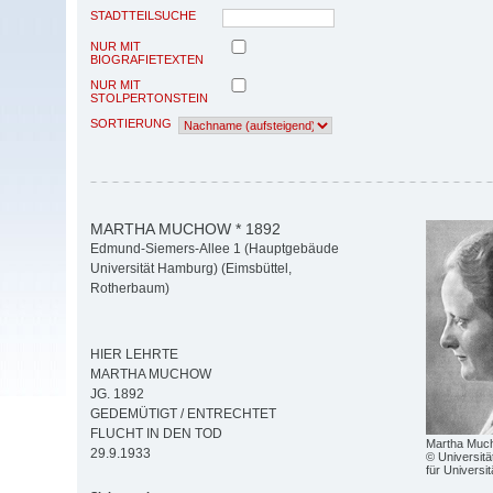
STADTTEILSUCHE
NUR MIT
BIOGRAFIETEXTEN
NUR MIT
STOLPERTONSTEIN
SORTIERUNG
MARTHA MUCHOW * 1892
Edmund-Siemers-Allee 1 (Hauptgebäude
Universität Hamburg) (Eimsbüttel,
Rotherbaum)
HIER LEHRTE
MARTHA MUCHOW
JG. 1892
GEDEMÜTIGT / ENTRECHTET
FLUCHT IN DEN TOD
Martha Muc
29.9.1933
© Universitä
für Universi