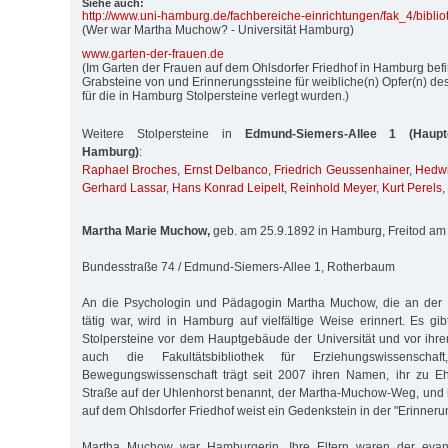
Siehe auch:
http:/
/
www.uni-hamburg.de/
fachbereiche-einrichtungen/
fak_4/
biblio
(Wer war Martha Muchow? - Universität Hamburg)
www.garten-der-frauen.de
(Im Garten der Frauen auf dem Ohlsdorfer Friedhof in Hamburg befi
Grabsteine von und Erinnerungssteine für weibliche(n) Opfer(n) de
für die in Hamburg Stolpersteine verlegt wurden.)
Weitere Stolpersteine in
Edmund-Siemers-Allee 1 (Haupt
Hamburg)
:
Raphael Broches
,
Ernst Delbanco
,
Friedrich Geussenhainer
,
Hedwi
Gerhard Lassar
,
Hans Konrad Leipelt
,
Reinhold Meyer
,
Kurt Perels
,
Martha Marie Muchow,
geb. am 25.9.1892 in Hamburg, Freitod am
Bundesstraße 74 / Edmund-Siemers-Allee 1, Rotherbaum
An die Psychologin und Pädagogin Martha Muchow, die an der 
tätig war, wird in Hamburg auf vielfältige Weise erinnert. Es gi
Stolpersteine vor dem Hauptgebäude der Universität und vor ih
auch die Fakultätsbibliothek für Erziehungswissenscha
Bewegungswissenschaft trägt seit 2007 ihren Namen, ihr zu E
Straße auf der Uhlenhorst benannt, der Martha-Muchow-Weg, und 
auf dem Ohlsdorfer Friedhof weist ein Gedenkstein in der "Erinnerun
Martha Muchow war Hamburgerin. Ihre Eltern waren der evange