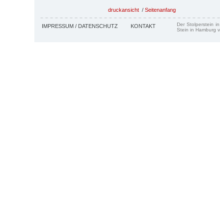
druckansicht
/
Seitenanfang
Der Stolperstein i
IMPRESSUM / DATENSCHUTZ
KONTAKT
Stein in Hamburg v