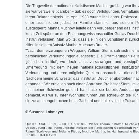
Die Tragweite der nationalsozialistischen Machtergreifung war ihr 
sie war verzweifelt darüber – gab es doch Verfolgungen, Verhaftu
ihrem Bekanntenkreis. Im April 1933 wurde ihr Lehrer Professor W
einer assimilierten jüdischen Familie stammte, aus seinem Psy
ausgesperrt. Martha Muchow leitete dann vorübergehend das Instit
kurze Zeit später an den Erziehungswissenschaftler Gustav Deuc
Institut verlassen. Man wollte, dass sie in den Schuldienst zurü
zitiert in seinem Aufsatz Martha Muchows Bruder:
"Nach dem erzwungenen Weggang William Sterns sah sich meine
persönlichen Verleumdungen ausgesetzt. Die Diffamierungen zielte
,jüdischen Institut‘, wo doch ,alles verschwägert und versippt‘
Unterredung mit dem neuen nationalsozialistischen Institutsdi
Verleumdung und deren mögliche Quellen ansprach, tat dieser H
Nachdem meine Schwester das Institut an Deuchler übergeben hatte
gehandelt. Wir erhielten noch einen Anruf von Professor Stern. Im l
mit meiner Schwester geführt hat, hatte sie bereits Andeutung
gemacht. Als wir zu ihrer Wohnung fuhren und schließlich die Tür
sie zusammengebrochen beim Gasherd und hatte sich die Pulsader
© Susanne Lohmeyer
Quellen: StaH 332-5, 2300 + 1891/1892; Walter Thorun, "Martha Muchow (
Überzeugung", in: "Hamburgische Notizen der Patriotischen Gesellschaft vo
Rainer Nicolaysen und Melanie Pieper, Muchow, Martha, in: Hamburgische Biogr
III 1900; HAB II 1933.