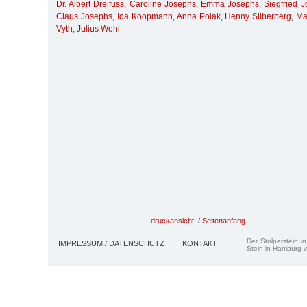
Dr. Albert Dreifuss
,
Caroline Josephs
,
Emma Josephs
,
Siegfried 
Claus Josephs
,
Ida Koopmann
,
Anna Polak
,
Henny Silberberg
,
Ma
Vyth
,
Julius Wohl
druckansicht
/
Seitenanfang
Der Stolperstein i
IMPRESSUM / DATENSCHUTZ
KONTAKT
Stein in Hamburg v