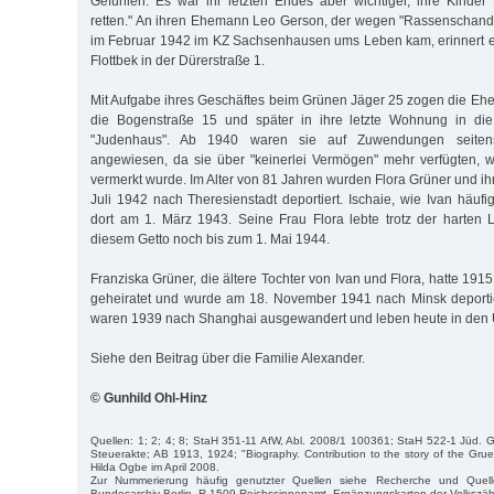
Gefühlen. Es war ihr letzten Endes aber wichtiger, ihre Kinder
retten." An ihren Ehemann Leo Gerson, der wegen "Rassenschande
im Februar 1942 im KZ Sachsenhausen ums Leben kam, erinnert ei
Flottbek in der Dürerstraße 1.
Mit Aufgabe ihres Geschäftes beim Grünen Jäger 25 zogen die Ehe
die Bogenstraße 15 und später in ihre letzte Wohnung in die
"Judenhaus". Ab 1940 waren sie auf Zuwendungen seitens 
angewiesen, da sie über "keinerlei Vermögen" mehr verfügten, w
vermerkt wurde. Im Alter von 81 Jahren wurden Flora Grüner und i
Juli 1942 nach Theresienstadt deportiert. Ischaie, wie Ivan häuf
dort am 1. März 1943. Seine Frau Flora lebte trotz der harten
diesem Getto noch bis zum 1. Mai 1944.
Franziska Grüner, die ältere Tochter von Ivan und Flora, hatte 1915
geheiratet und wurde am 18. November 1941 nach Minsk deportie
waren 1939 nach Shanghai ausgewandert und leben heute in den
Siehe den Beitrag über die Familie Alexander.
© Gunhild Ohl-Hinz
Quellen: 1; 2; 4; 8; StaH 351-11 AfW, Abl. 2008/1 100361; StaH 522-1 Jüd.
Steuerakte; AB 1913, 1924; "Biography. Contribution to the story of the Gru
Hilda Ogbe im April 2008.
Zur Nummerierung häufig genutzter Quellen siehe Recherche und Quell
Bundesarchiv Berlin, R 1509 Reichssippenamt, Ergänzungskarten der Volkszä