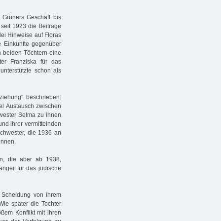
 Grüners Geschäft bis
 seit 1923 die Beiträge
lei Hinweise auf Floras
re Einkünfte gegenüber
n beiden Töchtern eine
er Franziska für das
unterstützte schon als
ziehung" beschrieben:
iel Austausch zwischen
hwester Selma zu ihnen
und ihrer vermittelnden
schwester, die 1936 an
önnen.
in, die aber ab 1938,
nger für das jüdische
r Scheidung von ihrem
ie später die Tochter
ßem Konflikt mit ihren