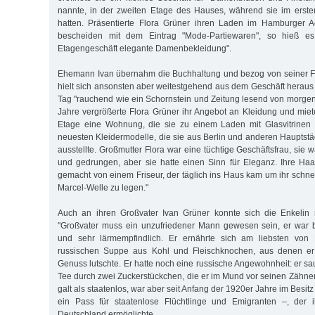
nannte, in der zweiten Etage des Hauses, während sie im erst
hatten. Präsentierte Flora Grüner ihren Laden im Hamburger 
bescheiden mit dem Eintrag "Mode-Partiewaren", so hieß es
Etagengeschäft elegante Damenbekleidung".
Ehemann Ivan übernahm die Buchhaltung und bezog von seiner Fr
hielt sich ansonsten aber weitestgehend aus dem Geschäft heraus
Tag "rauchend wie ein Schornstein und Zeitung lesend von morgens
Jahre vergrößerte Flora Grüner ihr Angebot an Kleidung und miete
Etage eine Wohnung, die sie zu einem Laden mit Glasvitrinen 
neuesten Kleidermodelle, die sie aus Berlin und anderen Hauptstä
ausstellte. Großmutter Flora war eine tüchtige Geschäftsfrau, sie 
und gedrungen, aber sie hatte einen Sinn für Eleganz. Ihre Ha
gemacht von einem Friseur, der täglich ins Haus kam um ihr schn
Marcel-Welle zu legen."
Auch an ihren Großvater Ivan Grüner konnte sich die Enkelin n
"Großvater muss ein unzufriedener Mann gewesen sein, er war b
und sehr lärmempfindlich. Er ernährte sich am liebsten von B
russischen Suppe aus Kohl und Fleischknochen, aus denen er
Genuss lutschte. Er hatte noch eine russische Angewohnheit: er s
Tee durch zwei Zuckerstückchen, die er im Mund vor seinen Zähnen 
galt als staatenlos, war aber seit Anfang der 1920er Jahre im Besi
ein Pass für staatenlose Flüchtlinge und Emigranten –, der 
Deutschland ermöglichte.