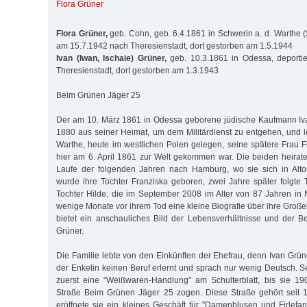
Flora Grüner
Flora Grüner,
geb. Cohn, geb. 6.4.1861 in Schwerin a. d. Warthe (
am 15.7.1942 nach Theresienstadt, dort gestorben am 1.5.1944
Ivan (Iwan, Ischaie) Grüner,
geb. 10.3.1861 in Odessa, deporti
Theresienstadt, dort gestorben am 1.3.1943
Beim Grünen Jäger 25
Der am 10. März 1861 in Odessa geborene jüdische Kaufmann Iva
1880 aus seiner Heimat, um dem Militärdienst zu entgehen, und le
Warthe, heute im westlichen Polen gelegen, seine spätere Frau 
hier am 6. April 1861 zur Welt gekommen war. Die beiden heirat
Laufe der folgenden Jahren nach Hamburg, wo sie sich in Alto
wurde ihre Tochter Franziska geboren, zwei Jahre später folgte 
Tochter Hilde, die im September 2008 im Alter von 87 Jahren in N
wenige Monate vor ihrem Tod eine kleine Biografie über ihre Großel
bietet ein anschauliches Bild der Lebensverhältnisse und der 
Grüner.
Die Familie lebte von den Einkünften der Ehefrau, denn Ivan Grü
der Enkelin keinen Beruf erlernt und sprach nur wenig Deutsch. S
zuerst eine "Weißwaren-Handlung" am Schulterblatt, bis sie 19
Straße Beim Grünen Jäger 25 zogen. Diese Straße gehört seit 1
eröffnete sie ein kleines Geschäft für "Damenblusen und Firlefan