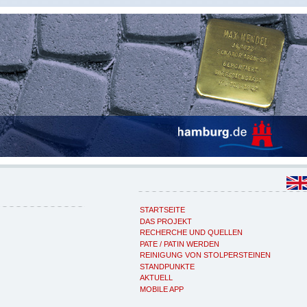
STARTSEITE
DAS PROJEKT
RECHERCHE UND QUELLEN
PATE / PATIN WERDEN
REINIGUNG VON STOLPERSTEINEN
STANDPUNKTE
AKTUELL
MOBILE APP