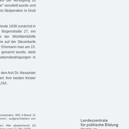
 vor der Verfolgung zu
" verurteilt wurde und
n Stolperstein in Groß
leute 1938 zunächst in
 Bogenstraße 27, ein
der Wohlfahrtshilfe
ie auf der Steuerkarte
hr Ehemann Ivan am 15.
ig genannt wurde, starb
 Lebensbedingungen in
 den Arzt Dr. Alexander
rt. Ihre beiden Kinder
 USA.
 Gemeinden, 992 d Band 11
eners", aufgeschrieben von
en. Hier abweichend: (2)
hlung vom 17. Mai 1939.