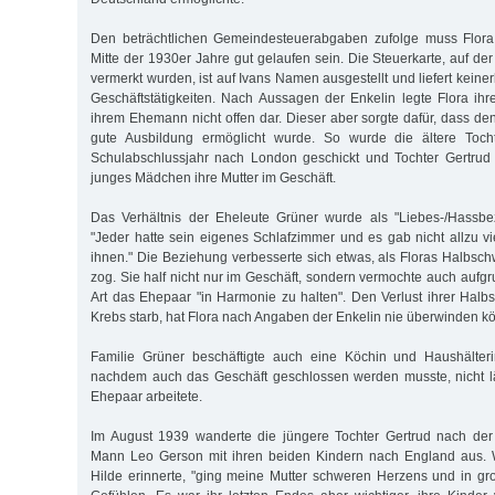
Den beträchtlichen Gemeindesteuerabgaben zufolge muss Flora
Mitte der 1930er Jahre gut gelaufen sein. Die Steuerkarte, auf der
vermerkt wurden, ist auf Ivans Namen ausgestellt und liefert keiner
Geschäftstätigkeiten. Nach Aussagen der Enkelin legte Flora ih
ihrem Ehemann nicht offen dar. Dieser aber sorgte dafür, dass de
gute Ausbildung ermöglicht wurde. So wurde die ältere Tocht
Schulabschlussjahr nach London geschickt und Tochter Gertrud 
junges Mädchen ihre Mutter im Geschäft.
Das Verhältnis der Eheleute Grüner wurde als "Liebes-/Hassbe
"Jeder hatte sein eigenes Schlafzimmer und es gab nicht allzu v
ihnen." Die Beziehung verbesserte sich etwas, als Floras Halbsc
zog. Sie half nicht nur im Geschäft, sondern vermochte auch aufgr
Art das Ehepaar "in Harmonie zu halten". Den Verlust ihrer Halb
Krebs starb, hat Flora nach Angaben der Enkelin nie überwinden k
Familie Grüner beschäftigte auch eine Köchin und Haushälter
nachdem auch das Geschäft geschlossen werden musste, nicht lä
Ehepaar arbeitete.
Im August 1939 wanderte die jüngere Tochter Gertrud nach de
Mann Leo Gerson mit ihren beiden Kindern nach England aus. W
Hilde erinnerte, "ging meine Mutter schweren Herzens und in gro