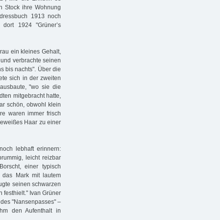
en Stock ihre Wohnung
Adressbuch 1913 noch
 dort 1924 "Grüner’s
au ein kleines Gehalt,
 und verbrachte seinen
 bis nachts". Über die
te sich in der zweiten
ausbaute, "wo sie die
dten mitgebracht hatte,
war schön, obwohl klein
are waren immer frisch
eeweißes Haar zu einer
och lebhaft erinnern:
rummig, leicht reizbar
orscht, einer typisch
 das Mark mit lautem
augte seinen schwarzen
festhielt." Ivan Grüner
tz des "Nansenpasses" –
ihm den Aufenthalt in