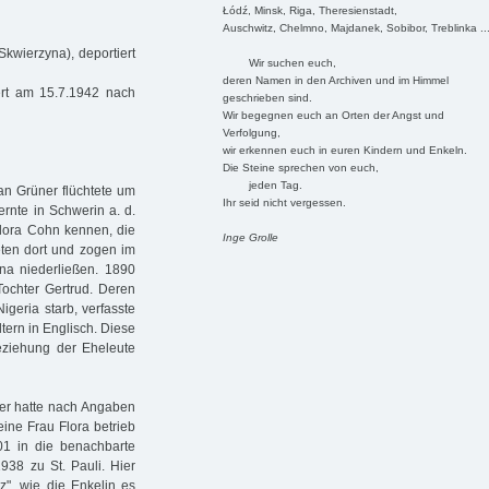
Łódź, Minsk, Riga, Theresienstadt,
Auschwitz, Chelmno, Majdanek, Sobibor, Treblinka ..
Skwierzyna), deportiert
Wir suchen euch,
deren Namen in den Archiven und im Himmel
ert am 15.7.1942 nach
geschrieben sind.
Wir begegnen euch an Orten der Angst und
Verfolgung,
wir erkennen euch in euren Kindern und Enkeln.
Die Steine sprechen von euch,
jeden Tag.
n Grüner flüchtete um
Ihr seid nicht vergessen.
rnte in Schwerin a. d.
Flora Cohn kennen, die
Inge Grolle
eten dort und zogen im
na niederließen. 1890
Tochter Gertrud. Deren
igeria starb, verfasste
tern in Englisch. Diese
Beziehung der Eheleute
ner hatte nach Angaben
eine Frau Flora betrieb
01 in die benachbarte
938 zu St. Pauli. Hier
z", wie die Enkelin es