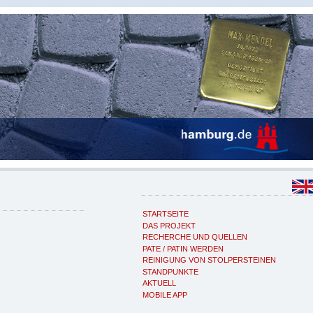
STARTSEITE
DAS PROJEKT
RECHERCHE UND QUELLEN
PATE / PATIN WERDEN
REINIGUNG VON STOLPERSTEINEN
STANDPUNKTE
AKTUELL
MOBILE APP