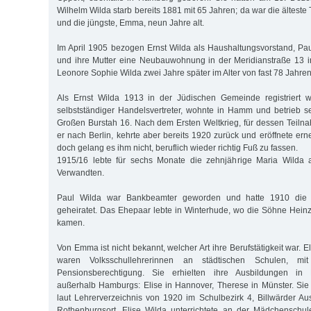
Wilhelm Wilda starb bereits 1881 mit 65 Jah­ren; da war die älteste 
und die jüngste, Emma, neun Jahre alt.
Im April 1905 bezogen Ernst Wilda als Haushaltungsvorstand, Pau
und ihre Mutter eine Neubauwohnung in der Meridianstraße 13
Leonore Sophie Wilda zwei Jahre später im Alter von fast 78 Jahren
Als Ernst Wilda 1913 in der Jüdischen Gemeinde registriert wu
selbstständiger Handelsvertreter, wohnte in Hamm und betrieb 
Großen Burstah 16. Nach dem Ersten Weltkrieg, für dessen Teilnah
er nach Berlin, kehrte aber bereits 1920 zurück und eröffnete ern
doch gelang es ihm nicht, beruflich wieder richtig Fuß zu fassen.
1915/16 lebte für sechs Monate die zehnjährige Maria Wilda 
Verwandten.
Paul Wilda war Bankbeamter geworden und hatte 1910 die L
geheiratet. Das Ehepaar lebte in Winterhude, wo die Söhne Hein
kamen.
Von Emma ist nicht bekannt, welcher Art ihre Berufstätigkeit war. 
waren Volksschullehrerinnen an städtischen Schulen, mit
Pensionsberechtigung. Sie erhielten ihre Ausbildungen in 
außerhalb Hamburgs: Elise in Hannover, Therese in Münster. Sie
laut Lehrerverzeichnis von 1920 im Schulbezirk 4, Billwärder A
Rothenburgsort. Elise Wilda unterrichtete an der Mädchenschul