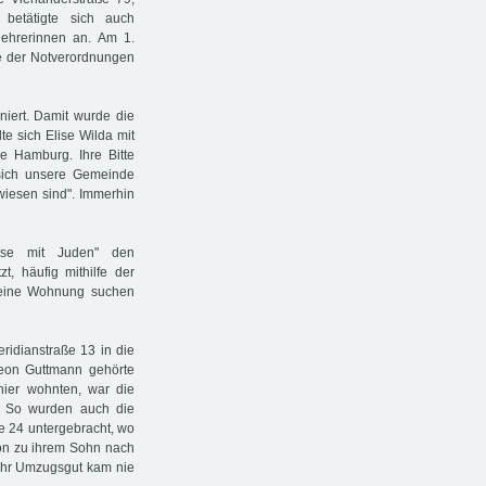
betätigte sich auch
lehrerinnen an. Am 1.
ge der Notverordnungen
iert. Damit wurde die
te sich Elise Wilda mit
de Hamburg. Ihre Bitte
sich unsere Gemeinde
ewiesen sind". Immerhin
sse mit Juden" den
t, häufig mithilfe der
" eine Wohnung suchen
ridianstraße 13 in die
eon Guttmann gehörte
 hier wohnten, war die
". So wurden auch die
e 24 untergebracht, wo
ion zu ihrem Sohn nach
 Ihr Umzugsgut kam nie