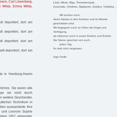
rmann
,
Carl Löwenberg
,
Łódź, Minsk, Riga, Theresienstadt,
e Wilda
,
Emma Wilda
,
Auschwitz, Chelmno, Majdanek, Sobibor, Treblinka ..
Wir suchen euch,
deren Namen in den Archiven und im Himmel
t deportiert, dort am
geschrieben sind.
Wir begegnen euch an Orten der Angst und
t deportiert, dort am
Verfolgung,
wir erkennen euch in euren Kindern und Enkeln.
Die Steine sprechen von euch,
t deportiert, dort am
jeden Tag.
Ihr seid nicht vergessen.
dt deportiert, dort am
Inge Grolle
raße in Hamburg-Hamm
liches. Sie waren alle
nge sie nicht durch
ei weitere Geschwister,
atlichen Technikum in
lien auswanderte. Ihre
, und Leonore Sophie
mber 1857 geheiratet.