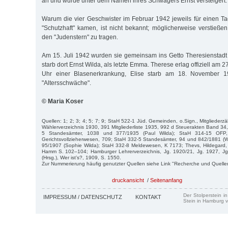
an und wurde unter dem Namen ihres Schwagers Ernst versteigert.
Warum die vier Geschwister im Februar 1942 jeweils für einen Tag
"Schutzhaft" kamen, ist nicht bekannt; möglicherweise verstießen
den "Judenstern" zu tragen.
Am 15. Juli 1942 wurden sie gemeinsam ins Getto Theresienstadt tr
starb dort Ernst Wilda, als letzte Emma. Therese erlag offiziell am
Uhr einer Blasenerkrankung, Elise starb am 18. November 
"Altersschwäche".
© Maria Koser
Quellen: 1; 2; 3; 4; 5; 7; 9; StaH 522-1 Jüd. Gemeinden, o.Sign., Mitglieder
Wählerverzeichnis 1930, 391 Mitgliederliste 1935, 992 d Steuerakten Band 3
5 Standesämter, 1038 und 377/1935 (Paul Wilda); StaH 314-15 OFP
Gerichtsvollzieherwesen, 709; StaH 332-5 Standesämter, 94 und 842/1881 (W
95/1907 (Sophie Wilda); StaH 332-8 Meldewesen, K 7173; Thevs, Hildegard, 
Hamm S. 102–104; Hamburger Lehrerverzeichnis, Jg. 1920/21, Jg. 1927, J
(Hrsg.), Wer ist’s?, 1909, S. 1550.
Zur Nummerierung häufig genutzter Quellen siehe Link "Recherche und Quelle
druckansicht
/
Seitenanfang
Der Stolperstein i
IMPRESSUM / DATENSCHUTZ
KONTAKT
Stein in Hamburg v